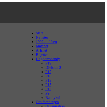
Start
Nyheter
1992-klubben
Matcher
A-laget
Biljetter
Ungdomsbandy
P19
Division 2
P17
P16
P13
P15
P11
P9
Bandykul
Om föreningen
Organisation