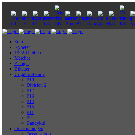
Start
Nyheter
1992-klubben
Matcher
A-laget
Biljetter
Ungdomsbandy
P19
Division 2
P17
P16
P13
P15
P11
P9
Bandykul
Om föreningen
Organisation