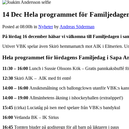
14 Dec
Hela programmet för Familjedagen
Posted at 08:00h
in
Nyheter
by
Andreas Söderman
På lördag 16 december hälsar vi välkomna till Familjedagen i 
Utöver VBK spelar även Skirö hemmamatch mot AIK i Elitserien. Under
Hela programmet för lördagens Familjedag i Sapa A
11:30 – 16:00
Lunch i Sussie Olssons Kök – Gratis pannkaksbuffé för 
12:30
Skirö AIK – AIK med fri entré
14:00 – 16:00
Ansiktsmålning och ballongclown utanför VBK:s kansl
14:00 – 19:00
Allmänhetens åkning i ishockeyhallen (extraöppet!)
15:45
(cirka) Luciatåg på isen med spelare från VBK:s bandykul
16:00
Vetlanda BK – IK Sirius
16:45
Tomten bjuder på godisregn för all barn på läktaren i paus