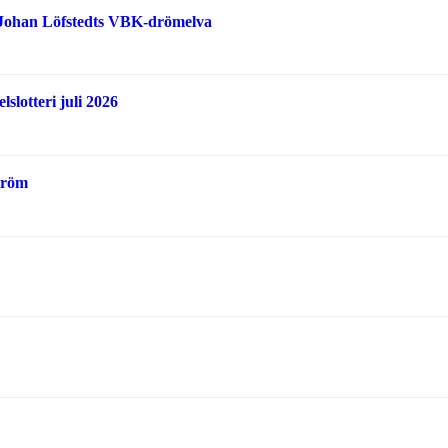
 Johan Löfstedts VBK-drömelva
slotteri juli 2026
tröm