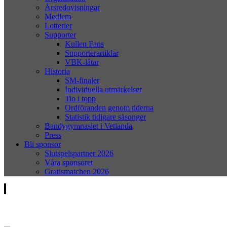
Årsredovisningar
Medlem
Lotterier
Supporter
Kullen Fans
Supporterartiklar
VBK-låtar
Historia
SM-finaler
Individuella utmärkelser
Tio i topp
Ordföranden genom tiderna
Statistik tidigare säsonger
Bandygymnasiet i Vetlanda
Press
Bli sponsor
Slutspelspartner 2026
Våra sponsorer
Gratismatchen 2026