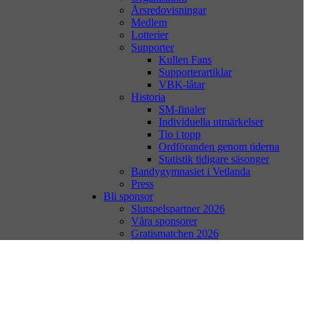
Årsredovisningar
Medlem
Lotterier
Supporter
Kullen Fans
Supporterartiklar
VBK-låtar
Historia
SM-finaler
Individuella utmärkelser
Tio i topp
Ordföranden genom tiderna
Statistik tidigare säsonger
Bandygymnasiet i Vetlanda
Press
Bli sponsor
Slutspelspartner 2026
Våra sponsorer
Gratismatchen 2026