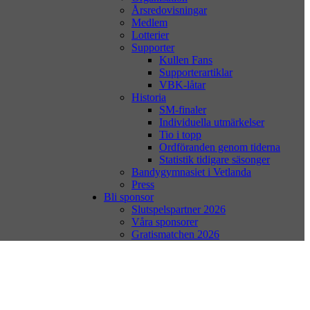
Årsredovisningar
Medlem
Lotterier
Supporter
Kullen Fans
Supporterartiklar
VBK-låtar
Historia
SM-finaler
Individuella utmärkelser
Tio i topp
Ordföranden genom tiderna
Statistik tidigare säsonger
Bandygymnasiet i Vetlanda
Press
Bli sponsor
Slutspelspartner 2026
Våra sponsorer
Gratismatchen 2026