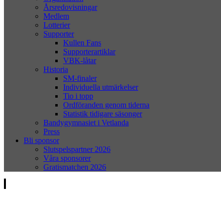
Årsredovisningar
Medlem
Lotterier
Supporter
Kullen Fans
Supporterartiklar
VBK-låtar
Historia
SM-finaler
Individuella utmärkelser
Tio i topp
Ordföranden genom tiderna
Statistik tidigare säsonger
Bandygymnasiet i Vetlanda
Press
Bli sponsor
Slutspelspartner 2026
Våra sponsorer
Gratismatchen 2026