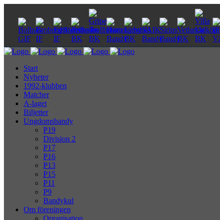
Start
Nyheter
1992-klubben
Matcher
A-laget
Biljetter
Ungdomsbandy
P19
Division 2
P17
P16
P13
P15
P11
P9
Bandykul
Om föreningen
Organisation