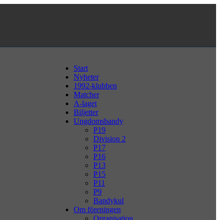
Start
Nyheter
1992-klubben
Matcher
A-laget
Biljetter
Ungdomsbandy
P19
Division 2
P17
P16
P13
P15
P11
P9
Bandykul
Om föreningen
Organisation