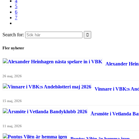
4
5
6
7
Search for:
Fler nyheter
Alexander Hein
26 maj, 2026
Vinnare i VBK:s Ande
15 maj, 2026
Årsmöte i Vetlanda B
11 maj, 2026
Pontus Vilén är hemma igen