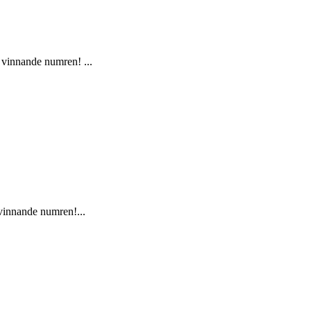
e vinnande numren! ...
 vinnande numren!...