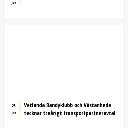
jun
Vetlanda Bandyklubb och Västanhede
25
tecknar treårigt transportpartneravtal
jun