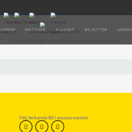
LUBBEN
MATCHER
A-LAGET
BILJETTER
UNGD
För livesändningar och repriser av våra matcher – besök
Följ Vetlanda BK i sociala medier