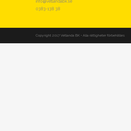
info@vetlandabk.se
0383-138 38
Copyright 2017 Vetlanda BK • Alla rättigheter förbehålles