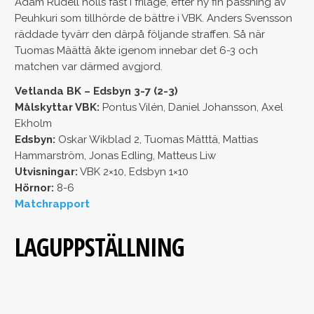
Adam Rudell hölls fast i friläge, efter ny fin passning av
Peuhkuri som tillhörde de bättre i VBK. Anders Svensson
räddade tyvärr den därpå följande straffen. Så när
Tuomas Määttä åkte igenom innebar det 6-3 och
matchen var därmed avgjord.
Vetlanda BK – Edsbyn 3-7 (2-3)
Målskyttar VBK:
Pontus Vilén, Daniel Johansson, Axel
Ekholm
Edsbyn:
Oskar Wikblad 2, Tuomas Mätttä, Mattias
Hammarström, Jonas Edling, Matteus Liw
Utvisningar:
VBK 2×10, Edsbyn 1×10
Hörnor:
8-6
Matchrapport
LAGUPPSTÄLLNING