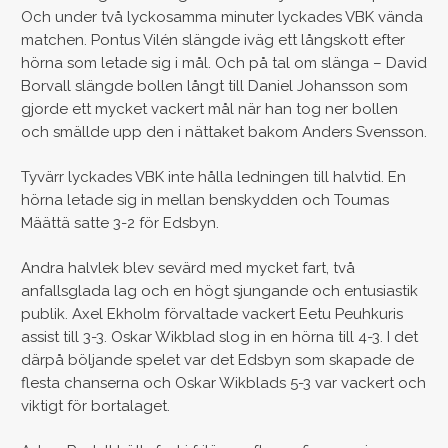
Och under två lyckosamma minuter lyckades VBK vända
matchen. Pontus Vilén slängde iväg ett långskott efter
hörna som letade sig i mål. Och på tal om slänga – David
Borvall slängde bollen långt till Daniel Johansson som
gjorde ett mycket vackert mål när han tog ner bollen
och smällde upp den i nättaket bakom Anders Svensson.
Tyvärr lyckades VBK inte hålla ledningen till halvtid. En
hörna letade sig in mellan benskydden och Toumas
Määttä satte 3-2 för Edsbyn.
Andra halvlek blev sevärd med mycket fart, två
anfallsglada lag och en högt sjungande och entusiastik
publik. Axel Ekholm förvaltade vackert Eetu Peuhkuris
assist till 3-3. Oskar Wikblad slog in en hörna till 4-3. I det
därpå böljande spelet var det Edsbyn som skapade de
flesta chanserna och Oskar Wikblads 5-3 var vackert och
viktigt för bortalaget.