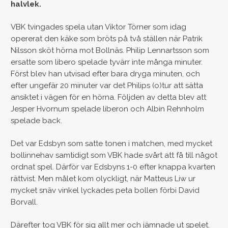
halvlek.
VBK tvingades spela utan Viktor Törner som idag
opererat den käke som bröts på två ställen när Patrik
Nilsson sköt hörna mot Bollnäs. Philip Lennartsson som
ersatte som libero spelade tyvärr inte många minuter.
Först blev han utvisad efter bara dryga minuten, och
efter ungefär 20 minuter var det Philips (o)tur att sätta
ansiktet i vägen för en hörna. Följden av detta blev att
Jesper Hvornum spelade liberon och Albin Rehnholm
spelade back.
Det var Edsbyn som satte tonen i matchen, med mycket
bollinnehav samtidigt som VBK hade svårt att få till något
ordnat spel. Därför var Edsbyns 1-0 efter knappa kvarten
rättvist. Men målet kom olyckligt, när Matteus Liw ur
mycket snäv vinkel lyckades peta bollen förbi David
Borvall.
Därefter tog VBK för sig allt mer och jämnade ut spelet.