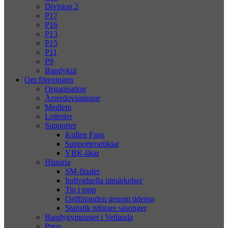
Division 2
P17
P16
P13
P15
P11
P9
Bandykul
Om föreningen
Organisation
Årsredovisningar
Medlem
Lotterier
Supporter
Kullen Fans
Supporterartiklar
VBK-låtar
Historia
SM-finaler
Individuella utmärkelser
Tio i topp
Ordföranden genom tiderna
Statistik tidigare säsonger
Bandygymnasiet i Vetlanda
Press