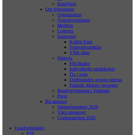
Bandykul
Om föreningen
Organisation
Årsredovisningar
Medlem
Lotterier
Supporter
Kullen Fans
Supporterartiklar
VBK-låtar
Historia
SM-finaler
Individuella utmärkelser
Tio i topp
Ordföranden genom tiderna
Statistik tidigare säsonger
Bandygymnasiet i Vetlanda
Press
Bli sponsor
Slutspelspartner 2026
Våra sponsorer
Gratismatchen 2026
Ungdomsbandy
P19