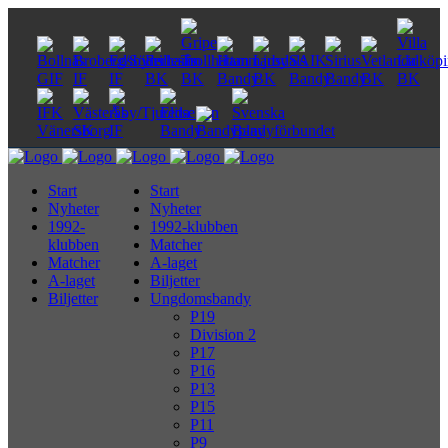
Start
Start
Nyheter
Nyheter
1992-
1992-klubben
klubben
Matcher
Matcher
A-laget
A-laget
Biljetter
Biljetter
Ungdomsbandy
P19
Division 2
P17
P16
P13
P15
P11
P9