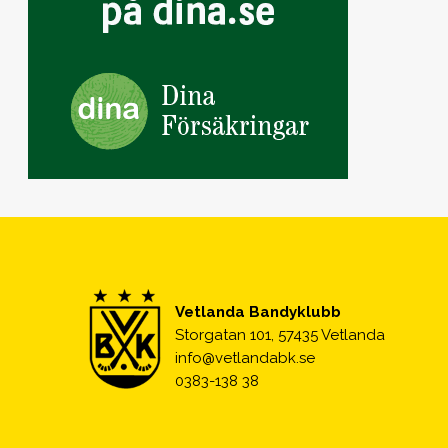
Vetlanda Bandyklubb
Storgatan 101, 57435 Vetlanda
info@vetlandabk.se
0383-138 38