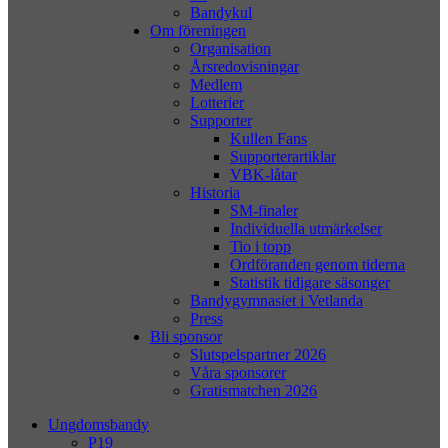
Bandykul
Om föreningen
Organisation
Årsredovisningar
Medlem
Lotterier
Supporter
Kullen Fans
Supporterartiklar
VBK-låtar
Historia
SM-finaler
Individuella utmärkelser
Tio i topp
Ordföranden genom tiderna
Statistik tidigare säsonger
Bandygymnasiet i Vetlanda
Press
Bli sponsor
Slutspelspartner 2026
Våra sponsorer
Gratismatchen 2026
Ungdomsbandy
P19