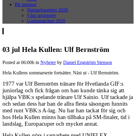
Bli sponsor
Slutspelspartner 2026
Våra sponsorer
Gratismatchen 2026
03 jul
Hela Kullen: Ulf Bernström
Posted at 06:00h
in
Nyheter
by
Daniel Engström Stenson
Hela Kullens sommarserie fortsätter. Näst ut - Ulf Bernström.
1977 var Ulf Bernström tränare för Hvetlanda GIF:s
juniorlag och fick frågan om han kunde tänka sig att
hjälpa VBK:s spelande tränare Ulf Sainio. Ulf tackade ja
och sedan dess har han de allra flesta säsongen funnits
med runt VBK:s A-lag. Nu har han tackat för sig och
hos Hela Kullen minns han tillbaka på SM-finaler, tid i
landslag, Europacuper och mycket annat.
Hela Kullen görs i samarbete med UNIFLEX