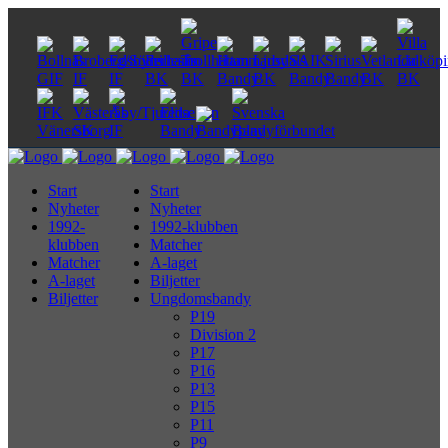
Start
Start
Nyheter
Nyheter
1992-
1992-klubben
klubben
Matcher
Matcher
A-laget
A-laget
Biljetter
Biljetter
Ungdomsbandy
P19
Division 2
P17
P16
P13
P15
P11
P9