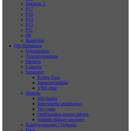
Division 2
P17
P16
P13
P15
P11
P9
Bandykul
Om föreningen
Organisation
Årsredovisningar
Medlem
Lotterier
Supporter
Kullen Fans
Supporterartiklar
VBK-låtar
Historia
SM-finaler
Individuella utmärkelser
Tio i topp
Ordföranden genom tiderna
Statistik tidigare säsonger
Bandygymnasiet i Vetlanda
Press