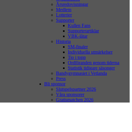
Årsredovisningar
Medlem
Lotterier
Supporter
Kullen Fans
Supporterartiklar
VBK-låtar
Historia
SM-finaler
Individuella utmärkelser
Tio i topp
Ordföranden genom tiderna
Statistik tidigare säsonger
Bandygymnasiet i Vetlanda
Press
Bli sponsor
Slutspelspartner 2026
Våra sponsorer
Gratismatchen 2026