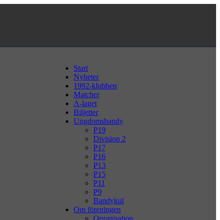
Start
Nyheter
1992-klubben
Matcher
A-laget
Biljetter
Ungdomsbandy
P19
Division 2
P17
P16
P13
P15
P11
P9
Bandykul
Om föreningen
Organisation