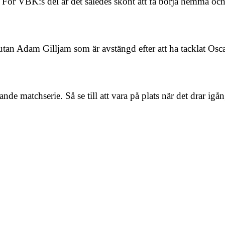
. För VBK:s del är det således skönt att få börja hemma och
tan Adam Gilljam som är avstängd efter att ha tacklat Os
nande matchserie. Så se till att vara på plats när det drar 