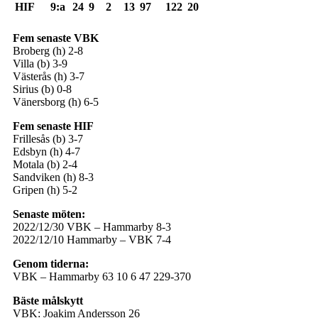
HIF
9:a
24
9
2
13
97
122
20
Fem senaste VBK
Broberg (h) 2-8
Villa (b) 3-9
Västerås (h) 3-7
Sirius (b) 0-8
Vänersborg (h) 6-5
Fem senaste HIF
Frillesås (b) 3-7
Edsbyn (h) 4-7
Motala (b) 2-4
Sandviken (h) 8-3
Gripen (h) 5-2
Senaste möten:
2022/12/30 VBK – Hammarby 8-3
2022/12/10 Hammarby – VBK 7-4
Genom tiderna:
VBK – Hammarby 63 10 6 47 229-370
Bäste målskytt
VBK: Joakim Andersson 26