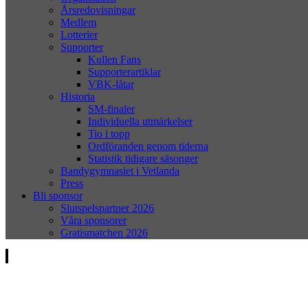
Årsredovisningar
Medlem
Lotterier
Supporter
Kullen Fans
Supporterartiklar
VBK-låtar
Historia
SM-finaler
Individuella utmärkelser
Tio i topp
Ordföranden genom tiderna
Statistik tidigare säsonger
Bandygymnasiet i Vetlanda
Press
Bli sponsor
Slutspelspartner 2026
Våra sponsorer
Gratismatchen 2026