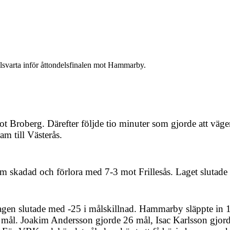
ulsvarta inför åttondelsfinalen mot Hammarby.
 Broberg. Därefter följde tio minuter som gjorde att vägen
m till Västerås.
am skadad och förlora med 7-3 mot Frillesås. Laget slutad
lagen slutade med -25 i målskillnad. Hammarby släppte in
97 mål. Joakim Andersson gjorde 26 mål, Isac Karlsson gjo