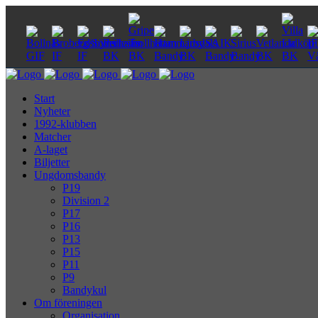
Start
Nyheter
1992-klubben
Matcher
A-laget
Biljetter
Ungdomsbandy
P19
Division 2
P17
P16
P13
P15
P11
P9
Bandykul
Om föreningen
Organisation