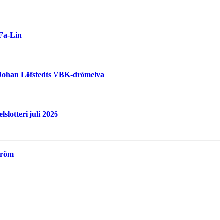
-Fa-Lin
 Johan Löfstedts VBK-drömelva
slotteri juli 2026
tröm