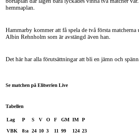
bortaplan där lagen bara lyckades vinna två matcher var
hemmaplan.
Hammarby kommer att få spela de två första matcherna u
Albin Rehnholm som är avstängd även han.
Det här har alla förutsättningar att bli en jämn och spän
Se matchen på Elitserien Live
Tabellen
Lag
P
S
V
O
F
GM
IM
P
VBK
8:a
24
10
3
11
99
124
23