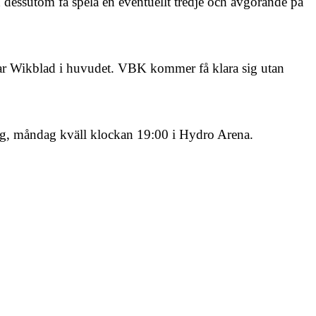
 dessutom få spela en eventuellt tredje och avgörande på
car Wikblad i huvudet. VBK kommer få klara sig utan
igång, måndag kväll klockan 19:00 i Hydro Arena.