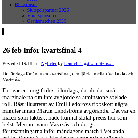
Bli sponsor
Slutspelspartner 2026
Våra sponsorer
Gratismatchen 2026
26 feb
Inför kvartsfinal 4
Posted at 19:18h
in
Nyheter
by
Daniel Engström Stenson
Det är dags för ännu en kvartsfinal, den fjärde, mellan Vetlanda och
Västerås.
Det var en tung förlust i lördags, där de där små
marginalerna om inte avgjorde så åtminstone spelade
roll. Bäst illustrerat av Emil Fedorovs ribbskott några
minuter innan Martin Landströms avgörande. Det var en
match som faktiskt hade kunnat slutat precis hur som
helst. Men nu vann Västerås och det gör
förutsättningarna inför måndagens match i Vetlanda
enkla. Vinner VBK blir det en femte och avgörande