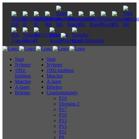
Start
Start
Nyheter
Nyheter
1992-
1992-klubben
klubben
Matcher
Matcher
A-laget
A-laget
Biljetter
Biljetter
Ungdomsbandy
P19
Division 2
P17
P16
P13
P15
P11
P9