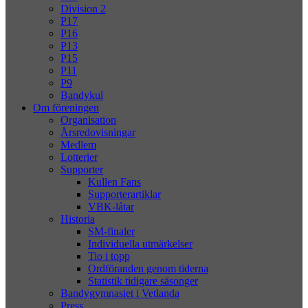
Division 2
P17
P16
P13
P15
P11
P9
Bandykul
Om föreningen
Organisation
Årsredovisningar
Medlem
Lotterier
Supporter
Kullen Fans
Supporterartiklar
VBK-låtar
Historia
SM-finaler
Individuella utmärkelser
Tio i topp
Ordföranden genom tiderna
Statistik tidigare säsonger
Bandygymnasiet i Vetlanda
Press