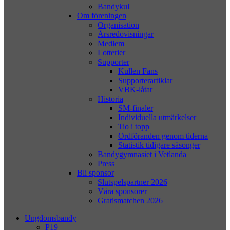
Bandykul
Om föreningen
Organisation
Årsredovisningar
Medlem
Lotterier
Supporter
Kullen Fans
Supporterartiklar
VBK-låtar
Historia
SM-finaler
Individuella utmärkelser
Tio i topp
Ordföranden genom tiderna
Statistik tidigare säsonger
Bandygymnasiet i Vetlanda
Press
Bli sponsor
Slutspelspartner 2026
Våra sponsorer
Gratismatchen 2026
Ungdomsbandy
P19