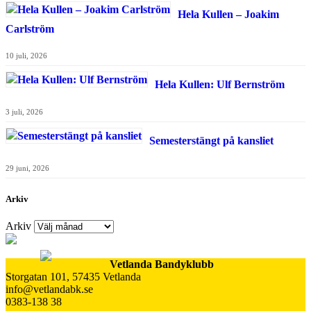
Hela Kullen – Joakim
Carlström
10 juli, 2026
Hela Kullen: Ulf Bernström
3 juli, 2026
Semesterstängt på kansliet
29 juni, 2026
Arkiv
Arkiv
Vetlanda Bandyklubb
Storgatan 101, 57435 Vetlanda
info@vetlandabk.se
0383-138 38