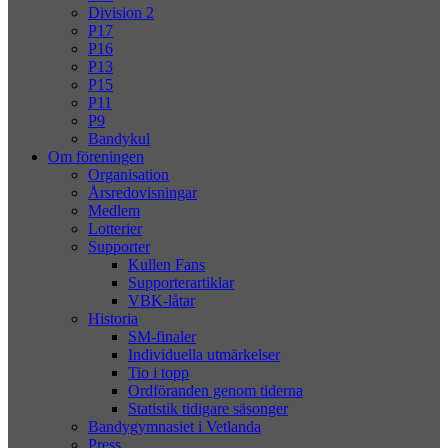
Division 2
P17
P16
P13
P15
P11
P9
Bandykul
Om föreningen
Organisation
Årsredovisningar
Medlem
Lotterier
Supporter
Kullen Fans
Supporterartiklar
VBK-låtar
Historia
SM-finaler
Individuella utmärkelser
Tio i topp
Ordföranden genom tiderna
Statistik tidigare säsonger
Bandygymnasiet i Vetlanda
Press