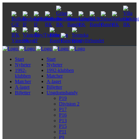
Start
Start
Nyheter
Nyheter
1992-
1992-klubben
klubben
Matcher
Matcher
A-laget
A-laget
Biljetter
Biljetter
Ungdomsbandy
P19
Division 2
P17
P16
P13
P15
P11
P9