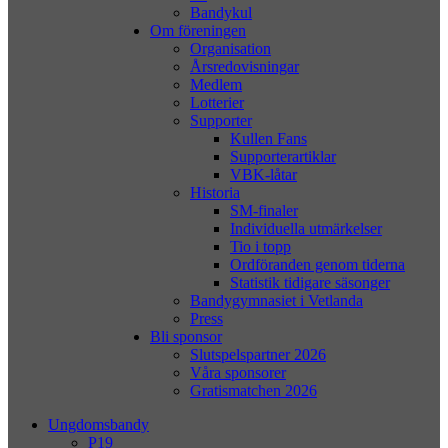
Bandykul
Om föreningen
Organisation
Årsredovisningar
Medlem
Lotterier
Supporter
Kullen Fans
Supporterartiklar
VBK-låtar
Historia
SM-finaler
Individuella utmärkelser
Tio i topp
Ordföranden genom tiderna
Statistik tidigare säsonger
Bandygymnasiet i Vetlanda
Press
Bli sponsor
Slutspelspartner 2026
Våra sponsorer
Gratismatchen 2026
Ungdomsbandy
P19