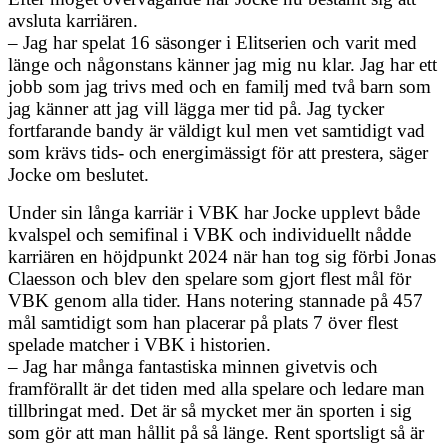
avsluta karriären.
– Jag har spelat 16 säsonger i Elitserien och varit med
länge och någonstans känner jag mig nu klar. Jag har ett
jobb som jag trivs med och en familj med två barn som
jag känner att jag vill lägga mer tid på. Jag tycker
fortfarande bandy är väldigt kul men vet samtidigt vad
som krävs tids- och energimässigt för att prestera, säger
Jocke om beslutet.
Under sin långa karriär i VBK har Jocke upplevt både
kvalspel och semifinal i VBK och individuellt nådde
karriären en höjdpunkt 2024 när han tog sig förbi Jonas
Claesson och blev den spelare som gjort flest mål för
VBK genom alla tider. Hans notering stannade på 457
mål samtidigt som han placerar på plats 7 över flest
spelade matcher i VBK i historien.
– Jag har många fantastiska minnen givetvis och
framförallt är det tiden med alla spelare och ledare man
tillbringat med. Det är så mycket mer än sporten i sig
som gör att man hållit på så länge. Rent sportsligt så är