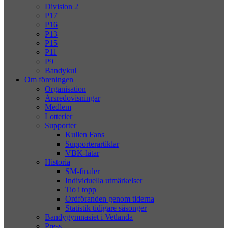
Division 2
P17
P16
P13
P15
P11
P9
Bandykul
Om föreningen
Organisation
Årsredovisningar
Medlem
Lotterier
Supporter
Kullen Fans
Supporterartiklar
VBK-låtar
Historia
SM-finaler
Individuella utmärkelser
Tio i topp
Ordföranden genom tiderna
Statistik tidigare säsonger
Bandygymnasiet i Vetlanda
Press