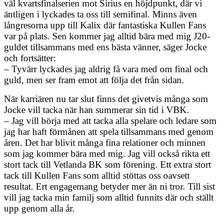
väl kvartsfinalserien mot Sirius en höjdpunkt, där vi
äntligen i lyckades ta oss till semifinal. Minns även
långresorna upp till Kalix där fantastiska Kullen Fans
var på plats. Sen kommer jag alltid bära med mig J20-
guldet tillsammans med ens bästa vänner, säger Jocke
och fortsätter:
– Tyvärr lyckades jag aldrig få vara med om final och
guld, men ser fram emot att följa det från sidan.
När karriären nu tar slut finns det givetvis många som
Jocke vill tacka när han summerar sin tid i VBK.
– Jag vill börja med att tacka alla spelare och ledare som
jag har haft förmånen att spela tillsammans med genom
åren. Det har blivit många fina relationer och minnen
som jag kommer bära med mig. Jag vill också rikta ett
stort tack till Vetlanda BK som förening. Ett extra stort
tack till Kullen Fans som alltid stöttas oss oavsett
resultat. Ert engagemang betyder mer än ni tror. Till sist
vill jag tacka min familj som alltid funnits där och ställt
upp genom alla år.