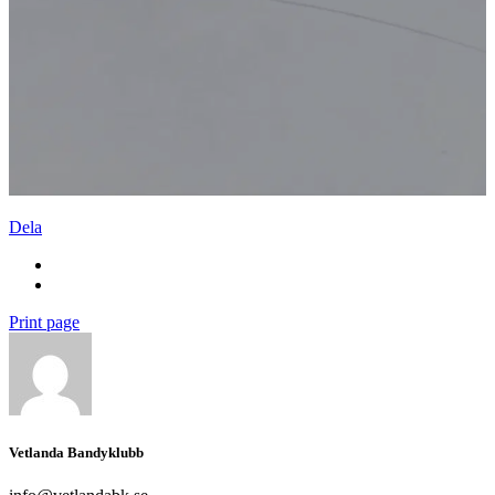
Dela
Print page
Vetlanda Bandyklubb