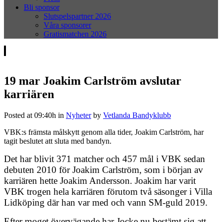
Bli sponsor
Slutspelspartner 2026
Våra sponsorer
Gratismatchen 2026
19 mar
Joakim Carlström avslutar
karriären
Posted at 09:40h
in
Nyheter
by
Vetlanda Bandyklubb
VBK:s främsta målskytt genom alla tider, Joakim Carlström, har
tagit beslutet att sluta med bandyn.
Det har blivit 371 matcher och 457 mål i VBK sedan
debuten 2010 för Joakim Carlström, som i början av
karriären hette Joakim Andersson. Joakim har varit
VBK trogen hela karriären förutom två säsonger i Villa
Lidköping där han var med och vann SM-guld 2019.
Efter moget övervägande har Jocke nu bestämt sig att