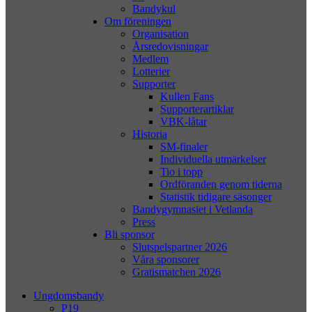
Bandykul
Om föreningen
Organisation
Årsredovisningar
Medlem
Lotterier
Supporter
Kullen Fans
Supporterartiklar
VBK-låtar
Historia
SM-finaler
Individuella utmärkelser
Tio i topp
Ordföranden genom tiderna
Statistik tidigare säsonger
Bandygymnasiet i Vetlanda
Press
Bli sponsor
Slutspelspartner 2026
Våra sponsorer
Gratismatchen 2026
Ungdomsbandy
P19