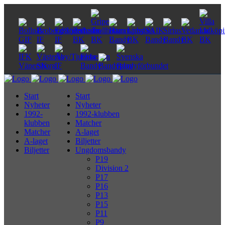
Start
Start
Nyheter
Nyheter
1992-
1992-klubben
klubben
Matcher
Matcher
A-laget
A-laget
Biljetter
Biljetter
Ungdomsbandy
P19
Division 2
P17
P16
P13
P15
P11
P9