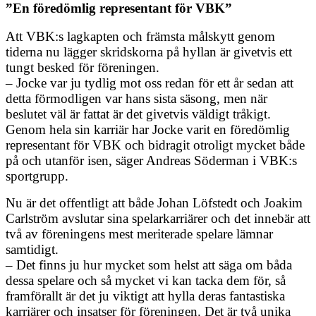
”En föredömlig representant för VBK”
Att VBK:s lagkapten och främsta målskytt genom
tiderna nu lägger skridskorna på hyllan är givetvis ett
tungt besked för föreningen.
– Jocke var ju tydlig mot oss redan för ett år sedan att
detta förmodligen var hans sista säsong, men när
beslutet väl är fattat är det givetvis väldigt tråkigt.
Genom hela sin karriär har Jocke varit en föredömlig
representant för VBK och bidragit otroligt mycket både
på och utanför isen, säger Andreas Söderman i VBK:s
sportgrupp.
Nu är det offentligt att både Johan Löfstedt och Joakim
Carlström avslutar sina spelarkarriärer och det innebär att
två av föreningens mest meriterade spelare lämnar
samtidigt.
– Det finns ju hur mycket som helst att säga om båda
dessa spelare och så mycket vi kan tacka dem för, så
framförallt är det ju viktigt att hylla deras fantastiska
karriärer och insatser för föreningen. Det är två unika