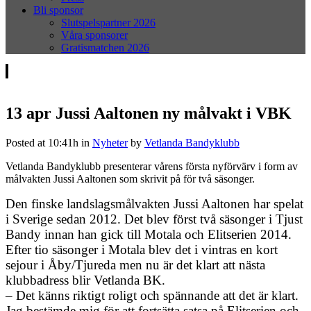
Bli sponsor
Slutspelspartner 2026
Våra sponsorer
Gratismatchen 2026
13 apr
Jussi Aaltonen ny målvakt i VBK
Posted at 10:41h
in
Nyheter
by
Vetlanda Bandyklubb
Vetlanda Bandyklubb presenterar vårens första nyförvärv i form av
målvakten Jussi Aaltonen som skrivit på för två säsonger.
Den finske landslagsmålvakten Jussi Aaltonen har spelat
i Sverige sedan 2012. Det blev först två säsonger i Tjust
Bandy innan han gick till Motala och Elitserien 2014.
Efter tio säsonger i Motala blev det i vintras en kort
sejour i Åby/Tjureda men nu är det klart att nästa
klubbadress blir Vetlanda BK.
– Det känns riktigt roligt och spännande att det är klart.
Jag bestämde mig för att fortsätta satsa på Elitserien och