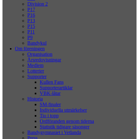
Division 2
P17
P16
P13
P15
P11
P9
Bandykul
Om föreningen
Organisation
Årsredovisningar
Medlem
Lotterier
Supporter
Kullen Fans
Supporterartiklar
VBK-låtar
Historia
SM-finaler
Individuella utmärkelser
Tio i topp
Ordföranden genom tiderna
Statistik tidigare säsonger
Bandygymnasiet i Vetlanda
Press