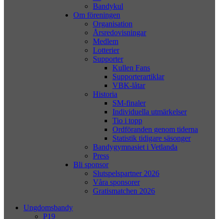
Bandykul
Om föreningen
Organisation
Årsredovisningar
Medlem
Lotterier
Supporter
Kullen Fans
Supporterartiklar
VBK-låtar
Historia
SM-finaler
Individuella utmärkelser
Tio i topp
Ordföranden genom tiderna
Statistik tidigare säsonger
Bandygymnasiet i Vetlanda
Press
Bli sponsor
Slutspelspartner 2026
Våra sponsorer
Gratismatchen 2026
Ungdomsbandy
P19