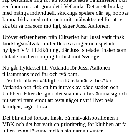
ser fram emot att göra det i Vetlanda. Det är ett bra lag
med många individuellt skickliga spelare där jag hoppas
kunna bidra med rutin och mitt målvaktsspel för att vi
ska bli så bra som möjligt, säger Jussi Aaltonen.
Utöver erfarenheten från Elitserien har Jussi varit finsk
landslagsmålvakt under flera säsonger och spelade
nyligen VM i Lidköping, där Jussi spelade finalen som
slutade med en snöplig förlust mot Sverige.
Nu går flyttlasset till Vetlanda för Jussi Aaltonen
tillsammans med fru och två barn.
– Vi fick alla en väldigt bra känsla när vi besökte
Vetlanda och fick ett bra intryck av både staden och
klubben. Efter det gick det snabbt att bestämma sig och
nu ser vi fram emot att testa något nytt i livet hela
familjen, säger Jussi.
Det blir alltså fortsatt finskt på målvaktspositionen i
VBK och det har varit en prioritering för klubben att få
till en trygg lösning mellan stolparna i vinter.