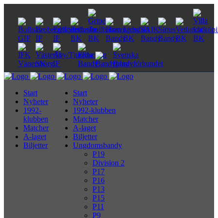
Start
Start
Nyheter
Nyheter
1992-
1992-klubben
klubben
Matcher
Matcher
A-laget
A-laget
Biljetter
Biljetter
Ungdomsbandy
P19
Division 2
P17
P16
P13
P15
P11
P9