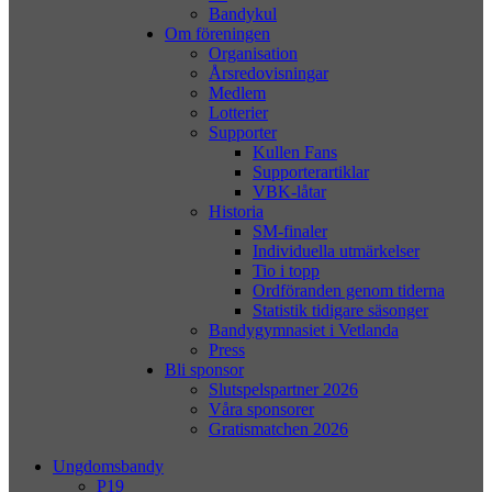
Bandykul
Om föreningen
Organisation
Årsredovisningar
Medlem
Lotterier
Supporter
Kullen Fans
Supporterartiklar
VBK-låtar
Historia
SM-finaler
Individuella utmärkelser
Tio i topp
Ordföranden genom tiderna
Statistik tidigare säsonger
Bandygymnasiet i Vetlanda
Press
Bli sponsor
Slutspelspartner 2026
Våra sponsorer
Gratismatchen 2026
Ungdomsbandy
P19