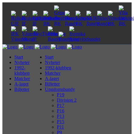
Start
Start
Nyheter
Nyheter
1992-
1992-klubben
klubben
Matcher
Matcher
A-laget
A-laget
Biljetter
Biljetter
Ungdomsbandy
P19
Division 2
P17
P16
P13
P15
P11
P9