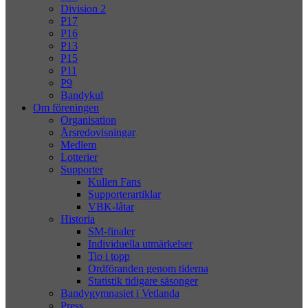
Division 2
P17
P16
P13
P15
P11
P9
Bandykul
Om föreningen
Organisation
Årsredovisningar
Medlem
Lotterier
Supporter
Kullen Fans
Supporterartiklar
VBK-låtar
Historia
SM-finaler
Individuella utmärkelser
Tio i topp
Ordföranden genom tiderna
Statistik tidigare säsonger
Bandygymnasiet i Vetlanda
Press