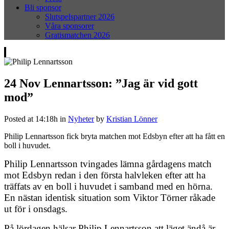
Bli sponsor
Slutspelspartner 2026
Våra sponsorer
Gratismatchen 2026
24 Nov
Lennartsson: ”Jag är vid gott
mod”
Posted at 14:18h
in
Nyheter
by
Kristian Lönner
Philip Lennartsson fick bryta matchen mot Edsbyn efter att ha fått en
boll i huvudet.
Philip Lennartsson tvingades lämna gårdagens match
mot Edsbyn redan i den första halvleken efter att ha
träffats av en boll i huvudet i samband med en hörna.
En nästan identisk situation som Viktor Törner råkade
ut för i onsdags.
På lördagen hälsar Philip Lennartsson att läget ändå är