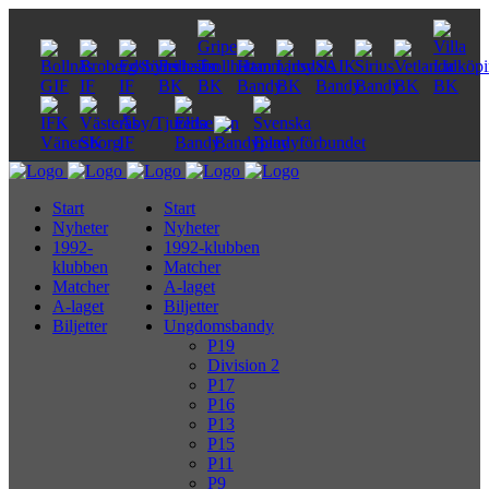
Start
Start
Nyheter
Nyheter
1992-
1992-klubben
klubben
Matcher
Matcher
A-laget
A-laget
Biljetter
Biljetter
Ungdomsbandy
P19
Division 2
P17
P16
P13
P15
P11
P9