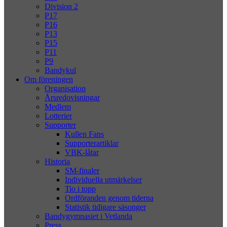
Division 2
P17
P16
P13
P15
P11
P9
Bandykul
Om föreningen
Organisation
Årsredovisningar
Medlem
Lotterier
Supporter
Kullen Fans
Supporterartiklar
VBK-låtar
Historia
SM-finaler
Individuella utmärkelser
Tio i topp
Ordföranden genom tiderna
Statistik tidigare säsonger
Bandygymnasiet i Vetlanda
Press