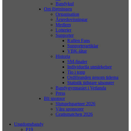
Bandykul
Om föreningen
Organisation
Årsredovisningar
Medlem
Lotterier
Supporter
Kullen Fans
Supporterartiklar
VBK-låtar
Historia
SM-finaler
Individuella utmärkelser
Tio i topp
Ordföranden genom tiderna
Statistik tidigare säsonger
Bandygymnasiet i Vetlanda
Press
Bli sponsor
Slutspelspartner 2026
Våra sponsorer
Gratismatchen 2026
Ungdomsbandy
P19