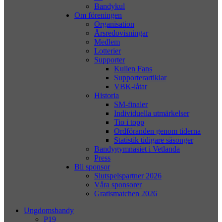
Bandykul
Om föreningen
Organisation
Årsredovisningar
Medlem
Lotterier
Supporter
Kullen Fans
Supporterartiklar
VBK-låtar
Historia
SM-finaler
Individuella utmärkelser
Tio i topp
Ordföranden genom tiderna
Statistik tidigare säsonger
Bandygymnasiet i Vetlanda
Press
Bli sponsor
Slutspelspartner 2026
Våra sponsorer
Gratismatchen 2026
Ungdomsbandy
P19