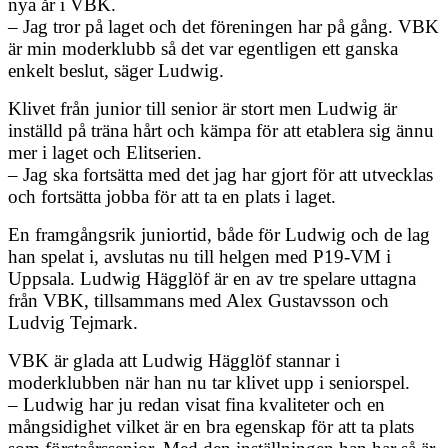
nya år i VBK.
– Jag tror på laget och det föreningen har på gång. VBK
är min moderklubb så det var egentligen ett ganska
enkelt beslut, säger Ludwig.
Klivet från junior till senior är stort men Ludwig är
inställd på träna hårt och kämpa för att etablera sig ännu
mer i laget och Elitserien.
– Jag ska fortsätta med det jag har gjort för att utvecklas
och fortsätta jobba för att ta en plats i laget.
En framgångsrik juniortid, både för Ludwig och de lag
han spelat i, avslutas nu till helgen med P19-VM i
Uppsala. Ludwig Hägglöf är en av tre spelare uttagna
från VBK, tillsammans med Alex Gustavsson och
Ludvig Tejmark.
VBK är glada att Ludwig Hägglöf stannar i
moderklubben när han nu tar klivet upp i seniorspel.
– Ludwig har ju redan visat fina kvaliteter och en
mångsidighet vilket är en bra egenskap för att ta plats