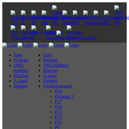
Start
Start
Nyheter
Nyheter
1992-
1992-klubben
klubben
Matcher
Matcher
A-laget
A-laget
Biljetter
Biljetter
Ungdomsbandy
P19
Division 2
P17
P16
P13
P15
P11
P9