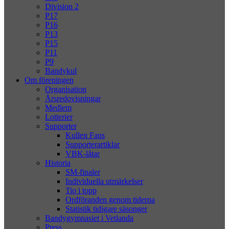
Division 2
P17
P16
P13
P15
P11
P9
Bandykul
Om föreningen
Organisation
Årsredovisningar
Medlem
Lotterier
Supporter
Kullen Fans
Supporterartiklar
VBK-låtar
Historia
SM-finaler
Individuella utmärkelser
Tio i topp
Ordföranden genom tiderna
Statistik tidigare säsonger
Bandygymnasiet i Vetlanda
Press