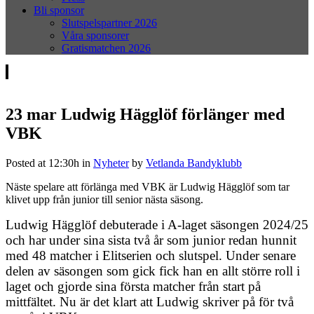
Bli sponsor
Slutspelspartner 2026
Våra sponsorer
Gratismatchen 2026
23 mar
Ludwig Hägglöf förlänger med
VBK
Posted at 12:30h
in
Nyheter
by
Vetlanda Bandyklubb
Näste spelare att förlänga med VBK är Ludwig Hägglöf som tar
klivet upp från junior till senior nästa säsong.
Ludwig Hägglöf debuterade i A-laget säsongen 2024/25
och har under sina sista två år som junior redan hunnit
med 48 matcher i Elitserien och slutspel. Under senare
delen av säsongen som gick fick han en allt större roll i
laget och gjorde sina första matcher från start på
mittfältet. Nu är det klart att Ludwig skriver på för två