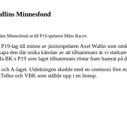
Wallins Minnesfond
lins Minnesfond ut till P19-spelaren Måns Racov.
s P19-lag till minne av juniorspelaren Axel Wallin som omk
apa den där unika känslan av att tillsammans är vi starkare
nda BK:s P19 som laget tillsammans röstar fram baserat på 
 och A-laget. Utdelningen skedde med en ceremoni före ma
t Tellus och VBK som ställde upp i en lineup.