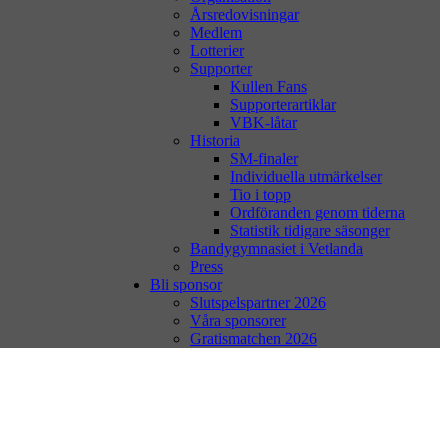
Årsredovisningar
Medlem
Lotterier
Supporter
Kullen Fans
Supporterartiklar
VBK-låtar
Historia
SM-finaler
Individuella utmärkelser
Tio i topp
Ordföranden genom tiderna
Statistik tidigare säsonger
Bandygymnasiet i Vetlanda
Press
Bli sponsor
Slutspelspartner 2026
Våra sponsorer
Gratismatchen 2026