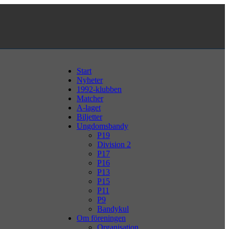
Start
Nyheter
1992-klubben
Matcher
A-laget
Biljetter
Ungdomsbandy
P19
Division 2
P17
P16
P13
P15
P11
P9
Bandykul
Om föreningen
Organisation