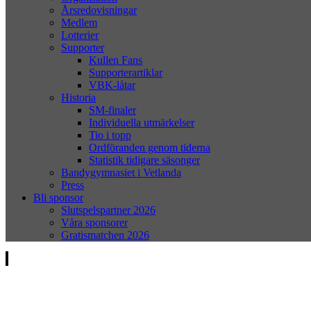
Årsredovisningar
Medlem
Lotterier
Supporter
Kullen Fans
Supporterartiklar
VBK-låtar
Historia
SM-finaler
Individuella utmärkelser
Tio i topp
Ordföranden genom tiderna
Statistik tidigare säsonger
Bandygymnasiet i Vetlanda
Press
Bli sponsor
Slutspelspartner 2026
Våra sponsorer
Gratismatchen 2026