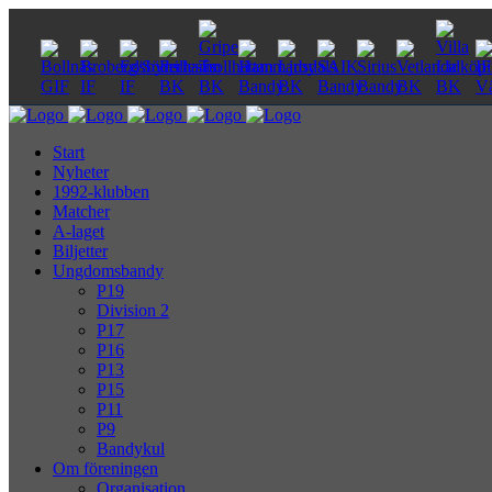
Start
Nyheter
1992-klubben
Matcher
A-laget
Biljetter
Ungdomsbandy
P19
Division 2
P17
P16
P13
P15
P11
P9
Bandykul
Om föreningen
Organisation