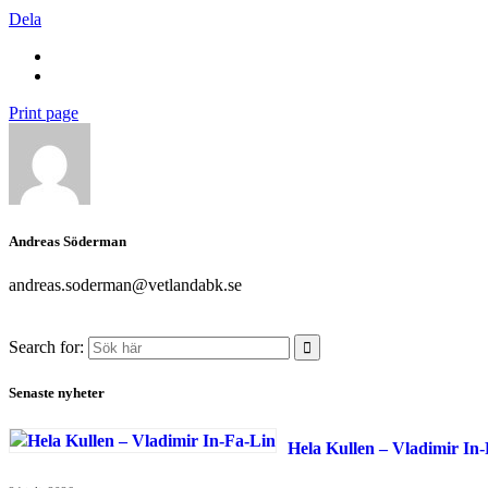
Dela
Print page
Andreas Söderman
andreas.soderman@vetlandabk.se
Search for:
Senaste nyheter
Hela Kullen – Vladimir In