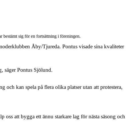
estämt sig för en fortsättning i föreningen.
 i moderklubben Åby/Tjureda. Pontus visade sina kvaliteter
g, säger Pontus Sjölund.
ng och kan spela på flera
olika pl
atser
utan att protestera,
p oss att bygga ett ännu starkare lag för nästa säsong och