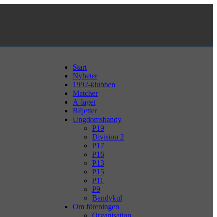
Start
Nyheter
1992-klubben
Matcher
A-laget
Biljetter
Ungdomsbandy
P19
Division 2
P17
P16
P13
P15
P11
P9
Bandykul
Om föreningen
Organisation