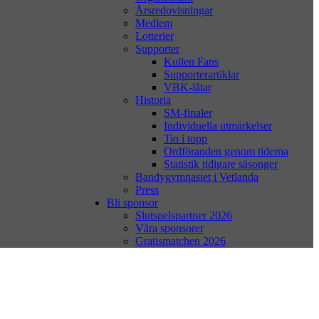
Årsredovisningar
Medlem
Lotterier
Supporter
Kullen Fans
Supporterartiklar
VBK-låtar
Historia
SM-finaler
Individuella utmärkelser
Tio i topp
Ordföranden genom tiderna
Statistik tidigare säsonger
Bandygymnasiet i Vetlanda
Press
Bli sponsor
Slutspelspartner 2026
Våra sponsorer
Gratismatchen 2026