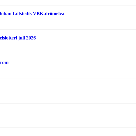
 Johan Löfstedts VBK-drömelva
slotteri juli 2026
tröm