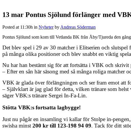
13 mar
Pontus Sjölund förlänger med VB
Posted at 11:30h
in
Nyheter
by
Andreas Söderman
Pontus Sjölund som kom till Vetlanda BK från Åby/Tjureda den gångna 
Det blev spel i 29 av 30 matcher i Elitserien och slutspe
på många olika positioner och blev snabbt en viktig spelar
Nu har han bestämt sig för att fortsätta i VBK och skrivit 
– Efter en sån här säsong med så många roliga matcher och
VBK är glada över förlängningen och ser fram emot att for
– Självklart är jag glad för detta, vilken tränare som helst 
säger VBK:s tränare Sergei In-Fa-Lin.
Stötta VBK:s fortsatta lagbygge!
Just nu pågår en insamling vi kallar för Stolpe in-pengen
swisha minst
200 kr till 123-198 94 09
. Tack för ditt stö