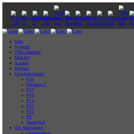
Start
Nyheter
1992-klubben
Matcher
A-laget
Biljetter
Ungdomsbandy
P19
Division 2
P17
P16
P13
P15
P11
P9
Bandykul
Om föreningen
Organisation