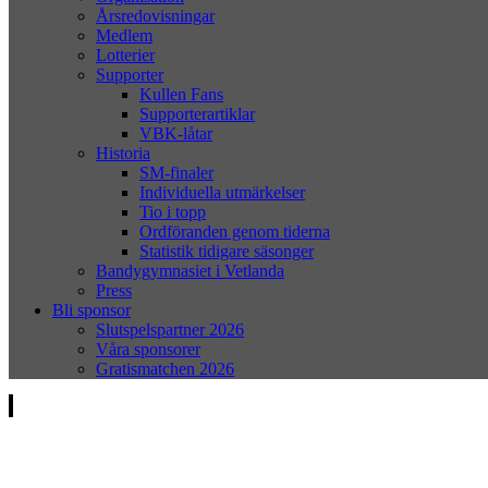
Årsredovisningar
Medlem
Lotterier
Supporter
Kullen Fans
Supporterartiklar
VBK-låtar
Historia
SM-finaler
Individuella utmärkelser
Tio i topp
Ordföranden genom tiderna
Statistik tidigare säsonger
Bandygymnasiet i Vetlanda
Press
Bli sponsor
Slutspelspartner 2026
Våra sponsorer
Gratismatchen 2026