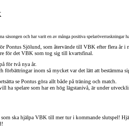
K
säsongen och har varit en av många positiva spelaröverraskningar har b
l för Pontus Sjölund, som återvände till VBK efter flera år
e för det VBK som tog sig till kvartsfinal.
på för två nya år.
 förbättringar inom så mycket var det lätt att bestämma si
tsätta se Pontus göra allt både på träning och match.
vill
ha spelare som har en hög lägstanivå,
är under utveckli
, som ska hjälpa VBK till mer tur i kommande slutspel! Hjäl
d!