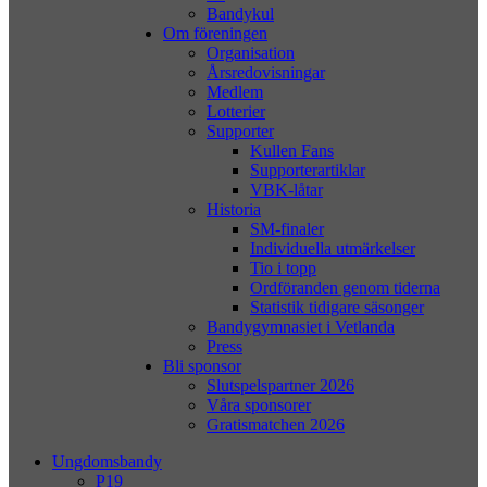
Bandykul
Om föreningen
Organisation
Årsredovisningar
Medlem
Lotterier
Supporter
Kullen Fans
Supporterartiklar
VBK-låtar
Historia
SM-finaler
Individuella utmärkelser
Tio i topp
Ordföranden genom tiderna
Statistik tidigare säsonger
Bandygymnasiet i Vetlanda
Press
Bli sponsor
Slutspelspartner 2026
Våra sponsorer
Gratismatchen 2026
Ungdomsbandy
P19