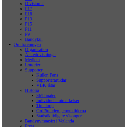
Division 2
P17
P16
P13
P15
P11
P9
Bandykul
Om föreningen
Organisation
Årsredovisningar
Medlem
Lotterier
Supporter
Kullen Fans
Supporterartiklar
VBK-låtar
Historia
SM-finaler
Individuella utmärkelser
Tio i topp
Ordföranden genom tiderna
Statistik tidigare säsonger
Bandygymnasiet i Vetlanda
Press