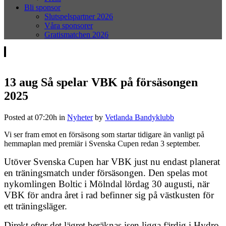
Bli sponsor
Slutspelspartner 2026
Våra sponsorer
Gratismatchen 2026
13 aug
Så spelar VBK på försäsongen
2025
Posted at 07:20h
in
Nyheter
by
Vetlanda Bandyklubb
Vi ser fram emot en försäsong som startar tidigare än vanligt på
hemmaplan med premiär i Svenska Cupen redan 3 september.
Utöver Svenska Cupen har VBK just nu endast planerat
en träningsmatch under försäsongen. Den spelas mot
nykomlingen Boltic i Mölndal lördag 30 augusti, när
VBK för andra året i rad befinner sig på västkusten för
ett träningsläger.
Direkt efter det lägret beräknas isen ligga färdig i Hydro