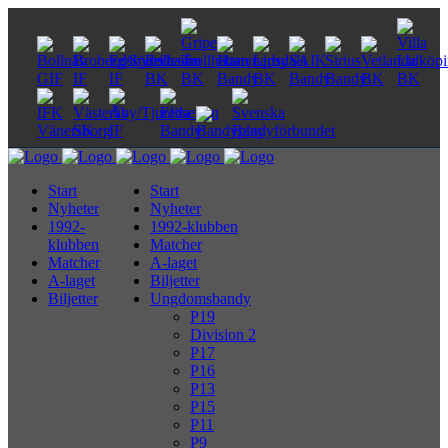
Start
Start
Nyheter
Nyheter
1992-
1992-klubben
klubben
Matcher
Matcher
A-laget
A-laget
Biljetter
Biljetter
Ungdomsbandy
P19
Division 2
P17
P16
P13
P15
P11
P9