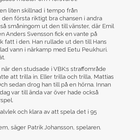
n liten skillnad i tempo från
n första riktigt bra chansen i andra
så småningom ut den till vänster, där Emil
en Anders Svensson fick en vante på
 fatt i den. Han rullade ut den till Hans
lad vann i närkamp med Eetu Peukhuri.
t.
n när den studsade i VBK:s straffområde
tt trilla in. Eller trilla och trilla, Mattias
ch sedan drog han till på en hörna. Innan
g var till ända var över hade också
rspel.
alvlek och klara av att spela det i 95
em, säger Patrik Johansson, spelaren.