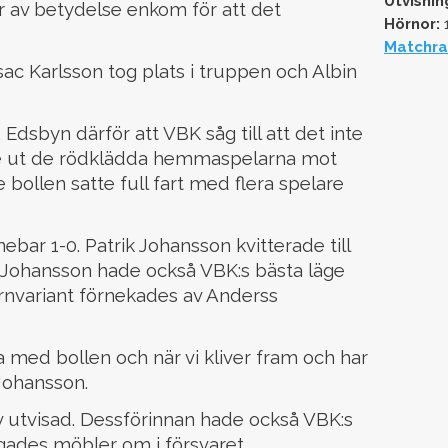
Utvisnin
 av betydelse enkom för att det
Hörnor:
1
Matchra
sac Karlsson tog plats i truppen och Albin
Edsbyn därför att VBK såg till att det inte
ade ut de rödklädda hemmaspelarna mot
bollen satte full fart med flera spelare
bar 1-0. Patrik Johansson kvitterade till
 Johansson hade också VBK:s bästa läge
hörnvariant förnekades av Anderss
 bra med bollen och när vi kliver fram och har
Johansson.
 utvisad. Dessförinnan hade också VBK:s
ngades möbler om i försvaret.