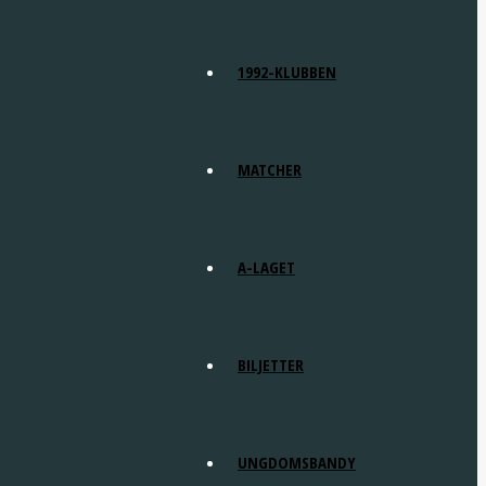
1992-KLUBBEN
MATCHER
A-LAGET
BILJETTER
UNGDOMSBANDY