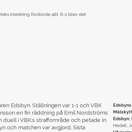
leks inledning förstörde allt. 6-2 blev det.
aren Edsbyn. Ställningen var 1-1 och VBK
Edsbyns 
vensson en fin räddning på Emil Nordströms
Målskyt
Edsbyn:
 duell i VBK:s straffområde och petade in
Hedell, 
sbyn och matchen var avgjord. Sista