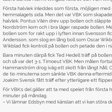
Första halvlek inleddes som första, möjligen med e
hemmalagets sida. Men det var VBK som skapade de
halvlek. Pontus Vilén drev upp bollen och släppte 
Nordström kom och i bra läger raspade bollen. M
bollen som for rakt upp i lyften innan Svensson fick
Andersson, som slog en lång boll som Oscar Wikb
Wikblad fick kontroll på bollen och petade den i nä
Bara minuten därpå fick Ted Hedell träff på bolle
och så var det 3-1. Timoeut VBK. Men målen fortsatte a
Hammarström drog iväg ett skott från långt håll. O
de tio minuterna som sänkte VBK denna eftermidda
Joakim Svensk fått träff efter ytterligare ett flippe
För VBK:s del gäller att ta med spelet från första h
minuter på måndag.
– Vi lämnar Edsbyn med känslan att vi kan störa d