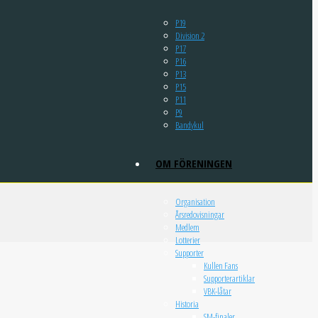
P19
Division 2
P17
P16
P13
P15
P11
P9
Bandykul
OM FÖRENINGEN
Organisation
Årsredovisningar
Medlem
Lotterier
Supporter
Kullen Fans
Supporterartiklar
VBK-låtar
Historia
SM-finaler