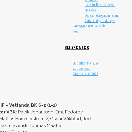
Individuella utmärkelser
Tio i topp
Ordföranden genom tiderna
Statistik tidigare säsonger
Bandygymnasiet i Vetlanda
Press
BLI SPONSOR
Slutspelspartner 2026
Våra sponsorer
Gratismatchen 2026
IF – Vetlanda BK 6-2 (1-1)
tar VBK:
Patrik Johansson, Emil Fedorov
Mattias Hammarström 2, Oscar Wikblad, Ted
Joakim Svensk, Toumas Määttä