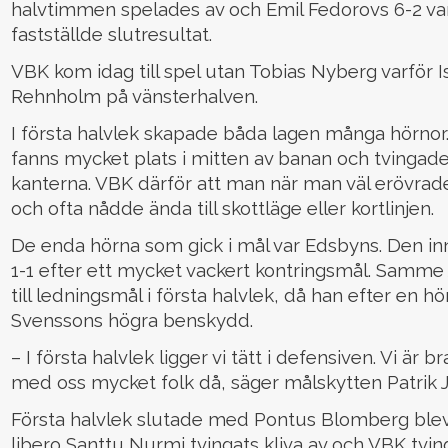
halvtimmen spelades av och Emil Fedorovs 6-2 var
fastställde slutresultat.
VBK kom idag till spel utan Tobias Nyberg varför I
Rehnholm på vänsterhalven.
I första halvlek skapade båda lagen många hörnor. 
fanns mycket plats i mitten av banan och tving
kanterna. VBK därför att man när man väl erövrade 
och ofta nådde ända till skottläge eller kortlinjen.
De enda hörna som gick i mål var Edsbyns. Den inne
1-1 efter ett mycket vackert kontringsmål. Samme
till ledningsmål i första halvlek, då han efter en 
Svenssons högra benskydd.
– I första halvlek ligger vi tätt i defensiven. Vi är
med oss mycket folk då, säger målskytten Patrik 
Första halvlek slutade med Pontus Blomberg blev
libero Santtu Nurmi tvingats kliva av och VBK tvi