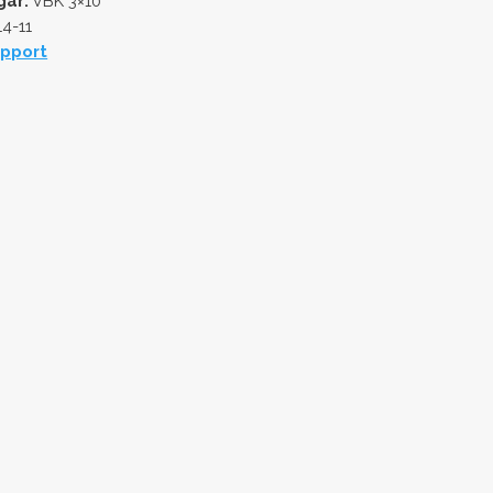
gar:
VBK 3×10
4-11
pport