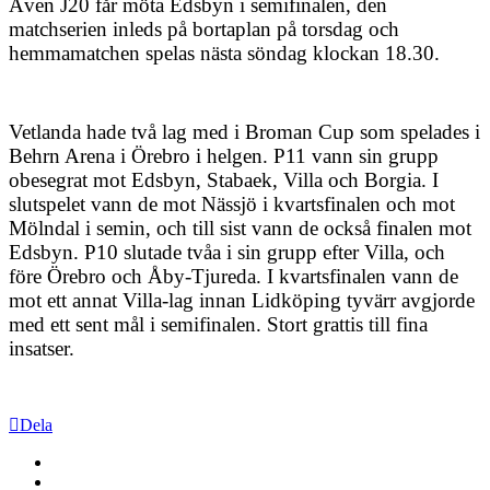
Även J20 får möta Edsbyn i semifinalen, den
matchserien inleds på bortaplan på torsdag och
hemmamatchen spelas nästa söndag klockan 18.30.
Vetlanda hade två lag med i Broman Cup som spelades i
Behrn Arena i Örebro i helgen. P11 vann sin grupp
obesegrat mot Edsbyn, Stabaek, Villa och Borgia. I
slutspelet vann de mot Nässjö i kvartsfinalen och mot
Mölndal i semin, och till sist vann de också finalen mot
Edsbyn. P10 slutade tvåa i sin grupp efter Villa, och
före Örebro och Åby-Tjureda. I kvartsfinalen vann de
mot ett annat Villa-lag innan Lidköping tyvärr avgjorde
med ett sent mål i semifinalen. Stort grattis till fina
insatser.
Dela