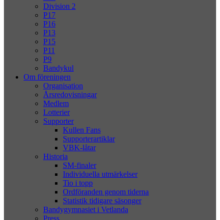
Division 2
P17
P16
P13
P15
P11
P9
Bandykul
Om föreningen
Organisation
Årsredovisningar
Medlem
Lotterier
Supporter
Kullen Fans
Supporterartiklar
VBK-låtar
Historia
SM-finaler
Individuella utmärkelser
Tio i topp
Ordföranden genom tiderna
Statistik tidigare säsonger
Bandygymnasiet i Vetlanda
Press