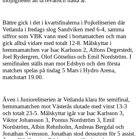
möjligheten att ta revansch nästa år.
Bättre gick i det i kvartsfinalerna i Pojkelitserien där
Vetlanda i fredags slog Sandviken med 6-4, samma
siffror som VBK vann med i bortamatchen och man
gick alltså vidare med totalt 12-8. Målskyttar i
hemmamatchen var Isac Karlsson 2, Alfons Degerstedt,
Joel Rydergren, Olof Götselius och Emil Nordström. I
semifinalen ställs man mot Edsbyn och den första
matchen spelas på tisdag 5 Mars i Hydro Arena,
matchstart 19.00.
Även i Juniorelitserien är Vetlanda klara för semifinal,
hemmamatchen mot Västerås slutade med vinst 13-3
och totalt 23-5. Målskyttar igår var Isac Karlsson 3,
Viktor Johansson 3, Pontus Nordström 3, Emil
Nordström, Albin Rehnholm, Andreas Bergdal och
Jonathan Svensson. Jonathan stod dessutom för 5 assist.