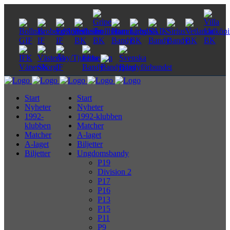
Start
Start
Nyheter
Nyheter
1992-
1992-klubben
klubben
Matcher
Matcher
A-laget
A-laget
Biljetter
Biljetter
Ungdomsbandy
P19
Division 2
P17
P16
P13
P15
P11
P9