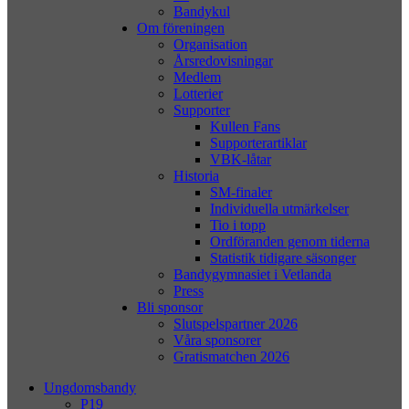
Bandykul
Om föreningen
Organisation
Årsredovisningar
Medlem
Lotterier
Supporter
Kullen Fans
Supporterartiklar
VBK-låtar
Historia
SM-finaler
Individuella utmärkelser
Tio i topp
Ordföranden genom tiderna
Statistik tidigare säsonger
Bandygymnasiet i Vetlanda
Press
Bli sponsor
Slutspelspartner 2026
Våra sponsorer
Gratismatchen 2026
Ungdomsbandy
P19