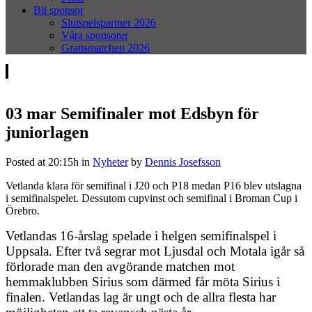
Bli sponsor
Slutspelspartner 2026
Våra sponsorer
Gratismatchen 2026
03 mar
Semifinaler mot Edsbyn för
juniorlagen
Posted at 20:15h
in
Nyheter
by
Dennis Josefsson
Vetlanda klara för semifinal i J20 och P18 medan P16 blev utslagna
i semifinalspelet. Dessutom cupvinst och semifinal i Broman Cup i
Örebro.
Vetlandas 16-årslag spelade i helgen semifinalspel i
Uppsala. Efter två segrar mot Ljusdal och Motala igår så
förlorade man den avgörande matchen mot
hemmaklubben Sirius som därmed får möta Sirius i
finalen. Vetlandas lag är ungt och de allra flesta har