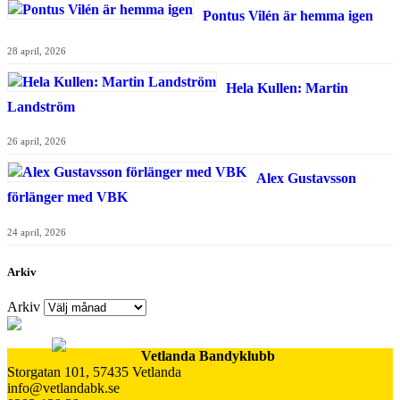
Pontus Vilén är hemma igen
28 april, 2026
Hela Kullen: Martin
Landström
26 april, 2026
Alex Gustavsson
förlänger med VBK
24 april, 2026
Arkiv
Arkiv
Vetlanda Bandyklubb
Storgatan 101, 57435 Vetlanda
info@vetlandabk.se