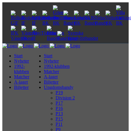
Start
Start
Nyheter
Nyheter
1992-
1992-klubben
klubben
Matcher
Matcher
A-laget
A-laget
Biljetter
Biljetter
Ungdomsbandy
P19
Division 2
P17
P16
P13
P15
P11
P9