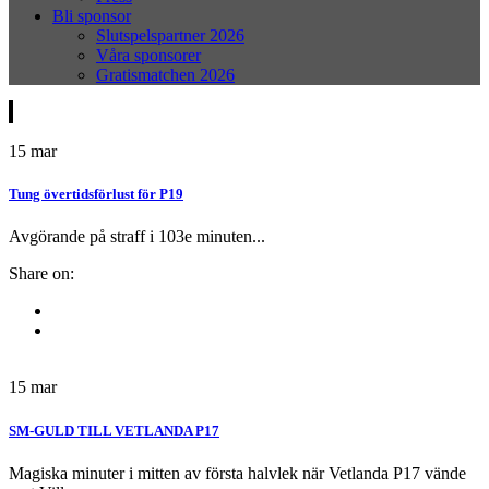
Bli sponsor
Slutspelspartner 2026
Våra sponsorer
Gratismatchen 2026
15
mar
Tung övertidsförlust för P19
Avgörande på straff i 103e minuten...
Share on:
15
mar
SM-GULD TILL VETLANDA P17
Magiska minuter i mitten av första halvlek när Vetlanda P17 vände