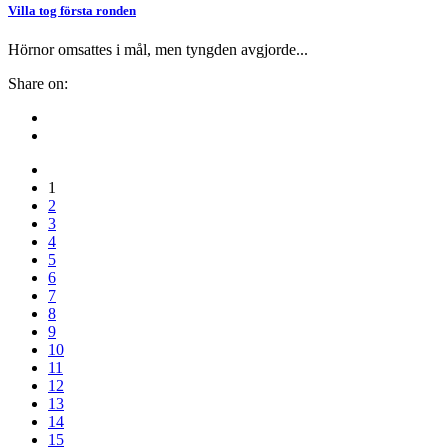
Villa tog första ronden
Hörnor omsattes i mål, men tyngden avgjorde...
Share on:
1
2
3
4
5
6
7
8
9
10
11
12
13
14
15