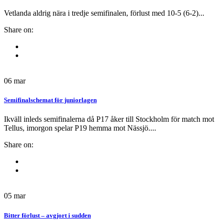
Vetlanda aldrig nära i tredje semifinalen, förlust med 10-5 (6-2)...
Share on:
06
mar
Semifinalschemat för juniorlagen
Ikväll inleds semifinalerna då P17 åker till Stockholm för match mot
Tellus, imorgon spelar P19 hemma mot Nässjö....
Share on:
05
mar
Bitter förlust – avgjort i sudden