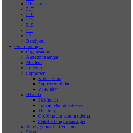
Division 2
P17
P16
P13
P15
P11
P9
Bandykul
Om föreningen
Organisation
Årsredovisningar
Medlem
Lotterier
Supporter
Kullen Fans
Supporterartiklar
VBK-låtar
Historia
SM-finaler
Individuella utmärkelser
Tio i topp
Ordföranden genom tiderna
Statistik tidigare säsonger
Bandygymnasiet i Vetlanda
Press