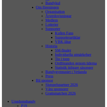
Bandykul
Om föreningen
Organisation
Årsredovisningar
Medlem
Lotterier
Supporter
Kullen Fans
Supporterartiklar
VBK-låtar
Historia
SM-finaler
Individuella utmärkelser
Tio i topp
Ordföranden genom tiderna
Statistik tidigare säsonger
Bandygymnasiet i Vetlanda
Press
Bli sponsor
Slutspelspartner 2026
Våra sponsorer
Gratismatchen 2026
Ungdomsbandy
P19