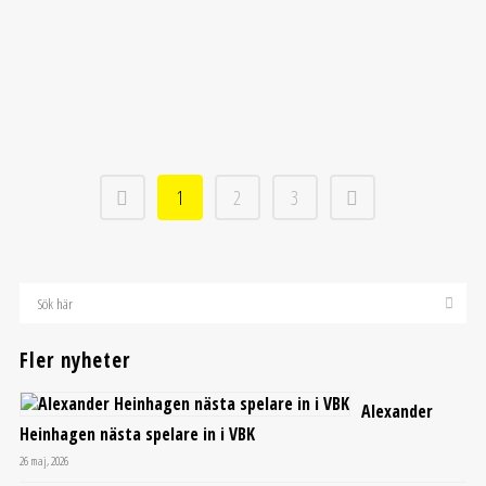
Ny seger i svängig hemmamatch
Dec
VBK tog en ny viktig hemmaseger när man besegrade
Sirius med 10-7. ...
1
2
3
Fler nyheter
Alexander
Heinhagen nästa spelare in i VBK
26 maj, 2026