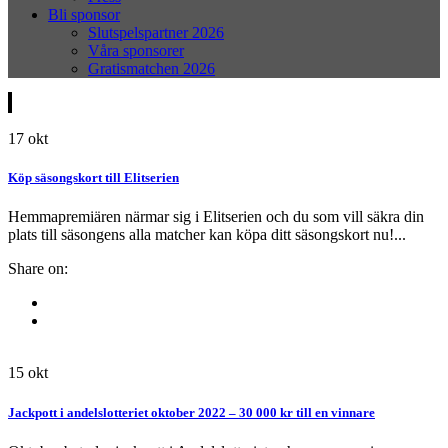
Bli sponsor
Slutspelspartner 2026
Våra sponsorer
Gratismatchen 2026
17
okt
Köp säsongskort till Elitserien
Hemmapremiären närmar sig i Elitserien och du som vill säkra din
plats till säsongens alla matcher kan köpa ditt säsongskort nu!...
Share on:
15
okt
Jackpott i andelslotteriet oktober 2022 – 30 000 kr till en vinnare