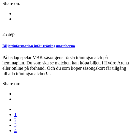
Share on:
25
sep
Biljettinformation inför träningsmatcherna
På tisdag spelar VBK säsongens första träningsmatch på
hemmaplan. Du som ska se matchen kan köpa biljett i Hydro Arena
eller online på förhand. Och du som köper säsongskort får tillgång
till alla träningsmatcher!...
Share on:
1
2
3
4