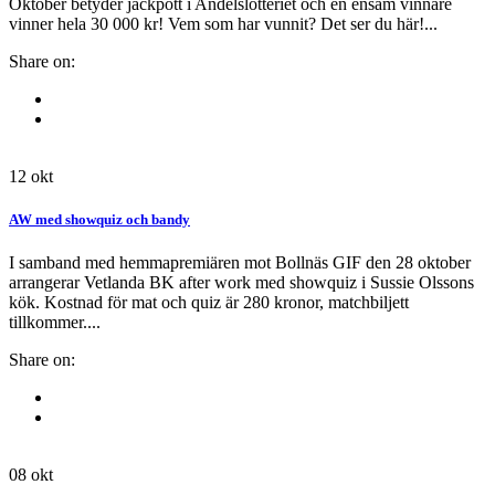
Oktober betyder jackpott i Andelslotteriet och en ensam vinnare
vinner hela 30 000 kr! Vem som har vunnit? Det ser du här!...
Share on:
12
okt
AW med showquiz och bandy
I samband med hemmapremiären mot Bollnäs GIF den 28 oktober
arrangerar Vetlanda BK after work med showquiz i Sussie Olssons
kök. Kostnad för mat och quiz är 280 kronor, matchbiljett
tillkommer....
Share on:
08
okt