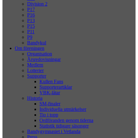
Division 2
P17
P16
P13
P15
P11
P9
Bandykul
Om föreningen
Organisation
Årsredovisningar
Medlem
Lotterier
Supporter
Kullen Fans
Supporterartiklar
VBK-låtar
Historia
SM-finaler
Individuella utmärkelser
Tio i topp
Ordföranden genom tiderna
Statistik tidigare säsonger
Bandygymnasiet i Vetlanda
Press