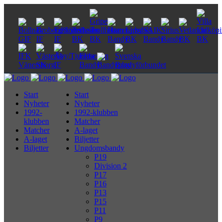
Start
Start
Nyheter
Nyheter
1992-
1992-klubben
klubben
Matcher
Matcher
A-laget
A-laget
Biljetter
Biljetter
Ungdomsbandy
P19
Division 2
P17
P16
P13
P15
P11
P9