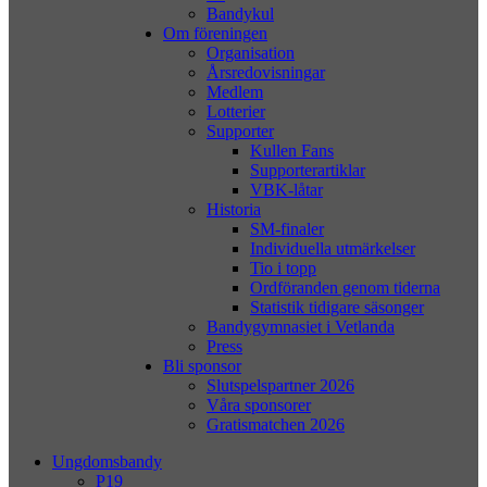
Bandykul
Om föreningen
Organisation
Årsredovisningar
Medlem
Lotterier
Supporter
Kullen Fans
Supporterartiklar
VBK-låtar
Historia
SM-finaler
Individuella utmärkelser
Tio i topp
Ordföranden genom tiderna
Statistik tidigare säsonger
Bandygymnasiet i Vetlanda
Press
Bli sponsor
Slutspelspartner 2026
Våra sponsorer
Gratismatchen 2026
Ungdomsbandy
P19