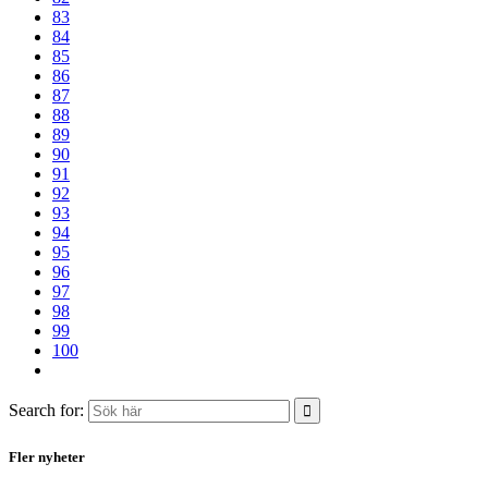
83
84
85
86
87
88
89
90
91
92
93
94
95
96
97
98
99
100
Search for:
Fler nyheter