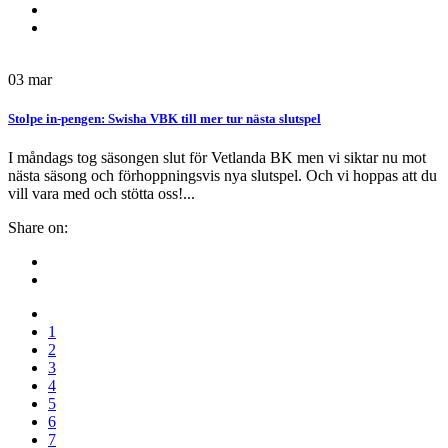
03
mar
Stolpe in-pengen: Swisha VBK till mer tur nästa slutspel
I måndags tog säsongen slut för Vetlanda BK men vi siktar nu mot
nästa säsong och förhoppningsvis nya slutspel. Och vi hoppas att du
vill vara med och stötta oss!...
Share on:
1
2
3
4
5
6
7