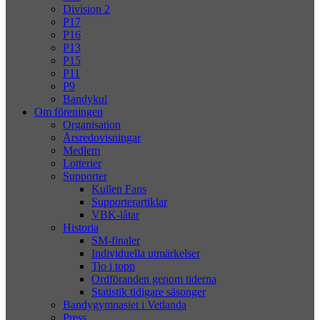
Division 2
P17
P16
P13
P15
P11
P9
Bandykul
Om föreningen
Organisation
Årsredovisningar
Medlem
Lotterier
Supporter
Kullen Fans
Supporterartiklar
VBK-låtar
Historia
SM-finaler
Individuella utmärkelser
Tio i topp
Ordföranden genom tiderna
Statistik tidigare säsonger
Bandygymnasiet i Vetlanda
Press