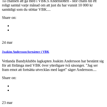
Ta chansen att gå med i VBK:s Andelslotteri - stor chans till ett
roligt samtal varje månad om att just du har vunnit 10 000 kr
samtidigt som du stöttar VBK....
Share on:
24
mar
Joakim Andersson fortsätter i VBK
Vetlanda Bandyklubbs lagkapten Joakim Andersson har bestämt sig
för att förlänga med VBK över ytterligare två säsonger. "Jag ser
fram emot att fortsätta utvecklas med laget" säger Andersson....
Share on:
23
mar