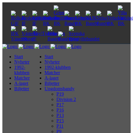
Start
Start
Nyheter
Nyheter
1992-
1992-klubben
klubben
Matcher
Matcher
A-laget
A-laget
Biljetter
Biljetter
Ungdomsbandy
P19
Division 2
P17
P16
P13
P15
P11
P9