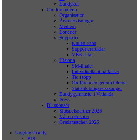
Bandykul
Om föreningen
Organisation
Årsredovisningar
Medlem
Lotterier
Supporter
Kullen Fans
Supporterartiklar
VBK-låtar
Historia
SM-finaler
Individuella utmärkelser
Tio i topp
Ordföranden genom tiderna
Statistik tidigare säsonger
Bandygymnasiet i Vetlanda
Press
Bli sponsor
Slutspelspartner 2026
Våra sponsorer
Gratismatchen 2026
Ungdomsbandy
P19