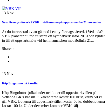
13
Nov
Nytt företagsnätverk i VBK – välkommen på uppstartsmöte 21 november
Är du intresserad av att gå med i ett ny företagsnätverk i Vetlanda?
VBK planerar nu för att starta ett nytt nätverk inför 2019 och bjuder
in till ett uppstartsmöte vid hemmamatchen mot Bollnäs 21...
Share on:
13
Nov
Köp Bingolotto på kansliet
Köp Bingolottos julkalender och lotter till uppesittarkvällen på
Vetlanda BK:s kansli! Julkalendrarna kostar 100 kr st, varav 50 kr
går VBK. Lotterna till uppesittarkvällen kostar 50 kr, dubbellotterna
kostar 100 kr. Under december kommer VBK sälja...