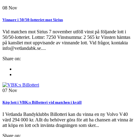
08
Nov
Vinnare i 50/50-lotteriet mot Sirius
Vid matchen mot Sirius 7 november utföll vinst på följande lott i
50/50-lotteriet. Lottnr: 7250 Vinstsumma: 2 565 kr Vinsten hämtas
på kansliet mot uppvisande av vinnande lott. Vid frågor, kontakta
info@vetlandabk.se....
Share on:
07
Nov
Köp lott i VBK:s Billotteri vid matchen i kväll
I Vetlanda Bandyklubbs Billotteri kan du vinna en ny Volvo V40
värd 294 000 kr. Allt du behöver göra för att ha chansen att vinna är
att köpa en lott och invänta dragningen som sker...
Share on: