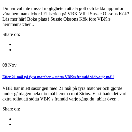
Du har väl inte missat möjligheten att äta gott och ladda upp inför
våra hemmamatcher i Elitserien på VBK VIP i Sussie Olssons Kök?
Läs mer här! Boka plats i Sussie Olssons Kök före VBK:s
hemmamatcher...
Share on:
08
Nov
Efter 21 mål på fyra matcher – stötta VBK:s framtid vid varje mål!
VBK har inlett säsongen med 21 mål på fyra matcher och gjorde
under gårdagen hela nio mål hemma mot Sirius. Visst hade det varit
extra roligt att stötta VBK:s framtid varje gång du jublar över...
Share on: