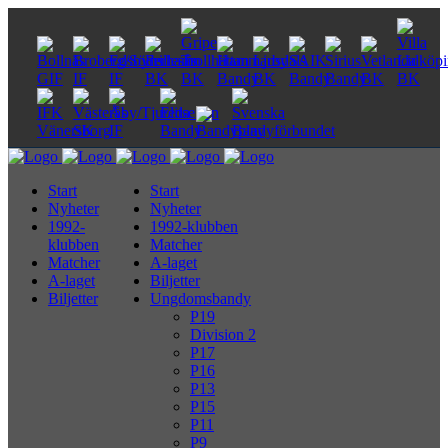
Start
Start
Nyheter
Nyheter
1992-
1992-klubben
klubben
Matcher
Matcher
A-laget
A-laget
Biljetter
Biljetter
Ungdomsbandy
P19
Division 2
P17
P16
P13
P15
P11
P9