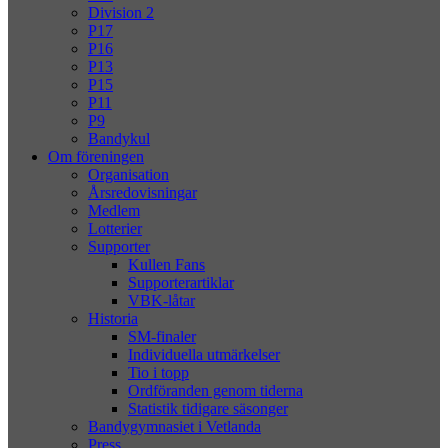
Division 2
P17
P16
P13
P15
P11
P9
Bandykul
Om föreningen
Organisation
Årsredovisningar
Medlem
Lotterier
Supporter
Kullen Fans
Supporterartiklar
VBK-låtar
Historia
SM-finaler
Individuella utmärkelser
Tio i topp
Ordföranden genom tiderna
Statistik tidigare säsonger
Bandygymnasiet i Vetlanda
Press