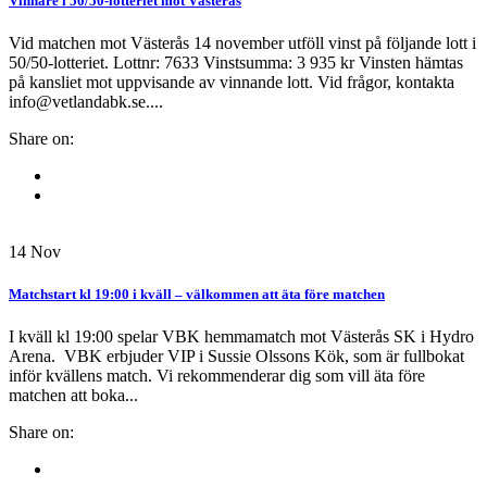
Vinnare i 50/50-lotteriet mot Västerås
Vid matchen mot Västerås 14 november utföll vinst på följande lott i
50/50-lotteriet. Lottnr: 7633 Vinstsumma: 3 935 kr Vinsten hämtas
på kansliet mot uppvisande av vinnande lott. Vid frågor, kontakta
info@vetlandabk.se....
Share on:
14
Nov
Matchstart kl 19:00 i kväll – välkommen att äta före matchen
I kväll kl 19:00 spelar VBK hemmamatch mot Västerås SK i Hydro
Arena. VBK erbjuder VIP i Sussie Olssons Kök, som är fullbokat
inför kvällens match. Vi rekommenderar dig som vill äta före
matchen att boka...
Share on: