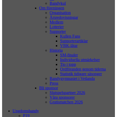
Bandykul
Om föreningen
Organisation
Årsredovisningar
Medlem
Lotterier
Supporter
Kullen Fans
Supporterartiklar
VBK-låtar
Historia
SM-finaler
Individuella utmärkelser
Tio i topp
Ordföranden genom tiderna
Statistik tidigare säsonger
Bandygymnasiet i Vetlanda
Press
Bli sponsor
Slutspelspartner 2026
Våra sponsorer
Gratismatchen 2026
Ungdomsbandy
P19