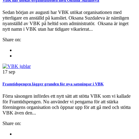
VBK har utökat organisationen med Oksana Suzdaleva
Sedan början av augusti har VBK utökat organisationen med
ytterligare en anställd på kansliet. Oksana Suzdaleva är nämligen
nyanställd av VBK på heltid som administratör. Oksana är inget
nytt namn i VBK utan har tidigare vikarierat...
Share on:
17
sep
Framtidspengen lägger grunden för nya satsningar i VBK
Förra säsongen infördes ett nytt sätt att stötta VBK som vi kallade
för Framtidspengen. Nu använder vi pengarna för att stärka
föreningens organisation och öppnar upp för att gå med och stötta
VBK även den...
Share on: