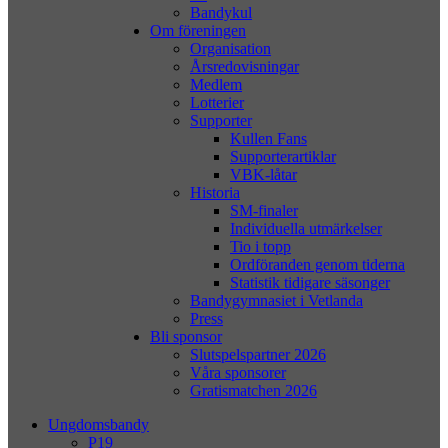
Bandykul
Om föreningen
Organisation
Årsredovisningar
Medlem
Lotterier
Supporter
Kullen Fans
Supporterartiklar
VBK-låtar
Historia
SM-finaler
Individuella utmärkelser
Tio i topp
Ordföranden genom tiderna
Statistik tidigare säsonger
Bandygymnasiet i Vetlanda
Press
Bli sponsor
Slutspelspartner 2026
Våra sponsorer
Gratismatchen 2026
Ungdomsbandy
P19