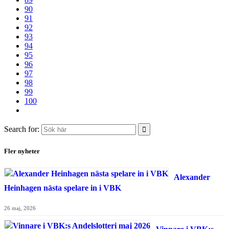
90
91
92
93
94
95
96
97
98
99
100
Search for:
Fler nyheter
Alexander
Heinhagen nästa spelare in i VBK
26 maj, 2026