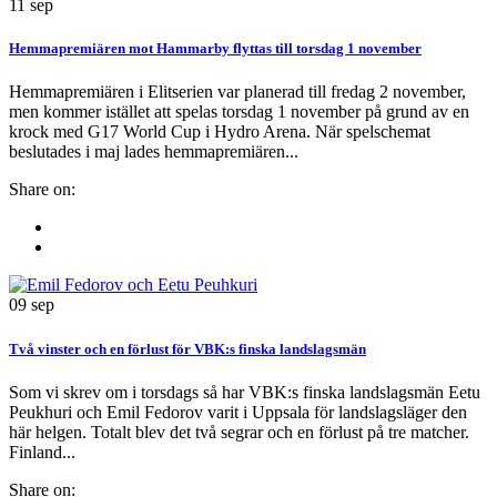
11
sep
Hemmapremiären mot Hammarby flyttas till torsdag 1 november
Hemmapremiären i Elitserien var planerad till fredag 2 november,
men kommer istället att spelas torsdag 1 november på grund av en
krock med G17 World Cup i Hydro Arena. När spelschemat
beslutades i maj lades hemmapremiären...
Share on:
09
sep
Två vinster och en förlust för VBK:s finska landslagsmän
Som vi skrev om i torsdags så har VBK:s finska landslagsmän Eetu
Peukhuri och Emil Fedorov varit i Uppsala för landslagsläger den
här helgen. Totalt blev det två segrar och en förlust på tre matcher.
Finland...
Share on: