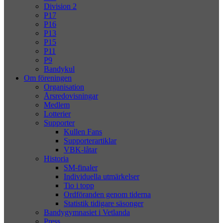
Division 2
P17
P16
P13
P15
P11
P9
Bandykul
Om föreningen
Organisation
Årsredovisningar
Medlem
Lotterier
Supporter
Kullen Fans
Supporterartiklar
VBK-låtar
Historia
SM-finaler
Individuella utmärkelser
Tio i topp
Ordföranden genom tiderna
Statistik tidigare säsonger
Bandygymnasiet i Vetlanda
Press