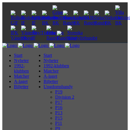
Start
Start
Nyheter
Nyheter
1992-
1992-klubben
klubben
Matcher
Matcher
A-laget
A-laget
Biljetter
Biljetter
Ungdomsbandy
P19
Division 2
P17
P16
P13
P15
P11
P9