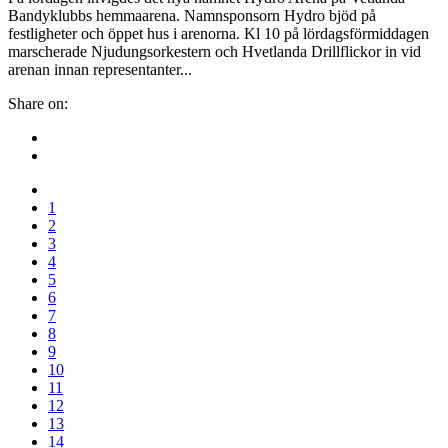
Bandyklubbs hemmaarena. Namnsponsorn Hydro bjöd på
festligheter och öppet hus i arenorna. Kl 10 på lördagsförmiddagen
marscherade Njudungsorkestern och Hvetlanda Drillflickor in vid
arenan innan representanter...
Share on:
1
2
3
4
5
6
7
8
9
10
11
12
13
14