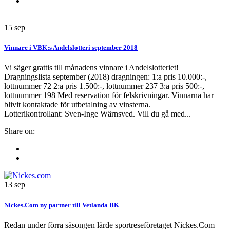
15
sep
Vinnare i VBK:s Andelslotteri september 2018
Vi säger grattis till månadens vinnare i Andelslotteriet!
Dragningslista september (2018) dragningen: 1:a pris 10.000:-,
lottnummer 72 2:a pris 1.500:-, lottnummer 237 3:a pris 500:-,
lottnummer 198 Med reservation för felskrivningar. Vinnarna har
blivit kontaktade för utbetalning av vinsterna.
Lotterikontrollant: Sven-Inge Wärnsved. Vill du gå med...
Share on:
13
sep
Nickes.Com ny partner till Vetlanda BK
Redan under förra säsongen lärde sportreseföretaget Nickes.Com