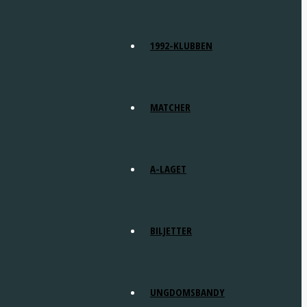
1992-KLUBBEN
MATCHER
A-LAGET
BILJETTER
UNGDOMSBANDY