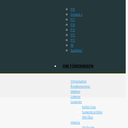
P19
Division 2
P17
P16
P13
P15
P11
P9
Bandykul
OM FÖRENINGEN
Organisation
Årsredovisningar
Medlem
Lotterier
Supporter
Kullen Fans
Supporterartiklar
VBK-låtar
Historia
SM-finaler