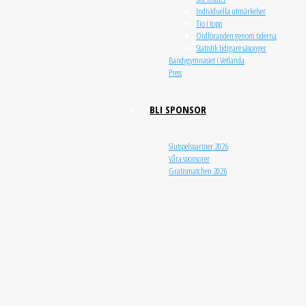
Individuella utmärkelser
Tio i topp
Ordföranden genom tiderna
Statistik tidigare säsonger
nu börja planera för
Bandygymnasiet i Vetlanda
Press
BLI SPONSOR
Slutspelspartner 2026
Våra sponsorer
Gratismatchen 2026
 gång besegrades Tellus
 all publik på fri entré. Vetlanda Bandyklubb