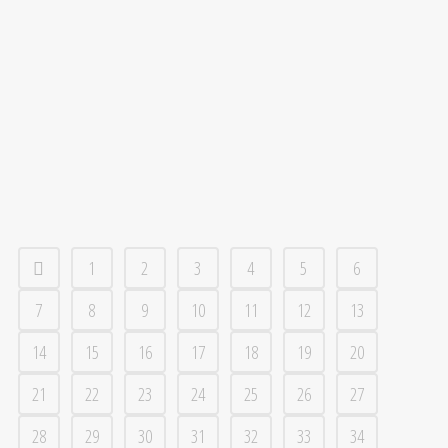
jul
Sommarintervju med tränare Patrik Johansson
VBK har nu avslutat tre månaders tuff gemensam
träning. För spelarna väntar nu en månad av individuell
träning. För tränare Patrik Johansson innebär semestern
ännu mer tid att fundera över kommande säsong. - Det
blir det...
1
2
3
4
5
6
7
8
9
10
11
12
13
14
15
16
17
18
19
20
21
22
23
24
25
26
27
28
29
30
31
32
33
34