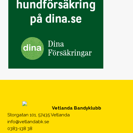
Vetlanda Bandyklubb
Storgatan 101, 57435 Vetlanda
info@vetlandabk.se
0383-138 38