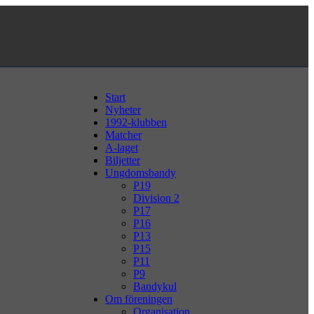
Start
Nyheter
1992-klubben
Matcher
A-laget
Biljetter
Ungdomsbandy
P19
Division 2
P17
P16
P13
P15
P11
P9
Bandykul
Om föreningen
Organisation