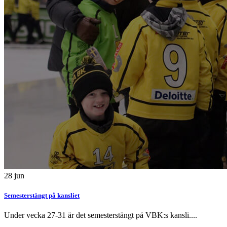
28
jun
Semesterstängt på kansliet
Under vecka 27-31 är det semesterstängt på VBK:s kansli....