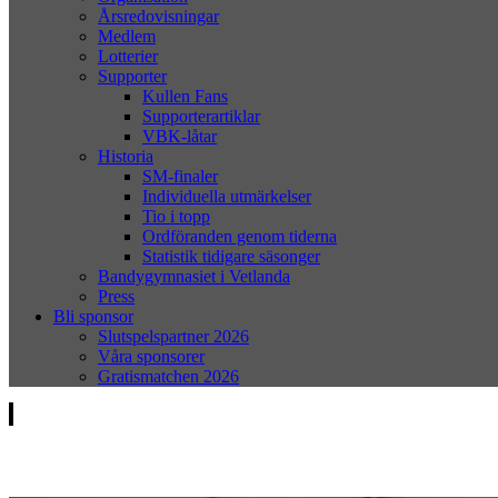
Årsredovisningar
Medlem
Lotterier
Supporter
Kullen Fans
Supporterartiklar
VBK-låtar
Historia
SM-finaler
Individuella utmärkelser
Tio i topp
Ordföranden genom tiderna
Statistik tidigare säsonger
Bandygymnasiet i Vetlanda
Press
Bli sponsor
Slutspelspartner 2026
Våra sponsorer
Gratismatchen 2026