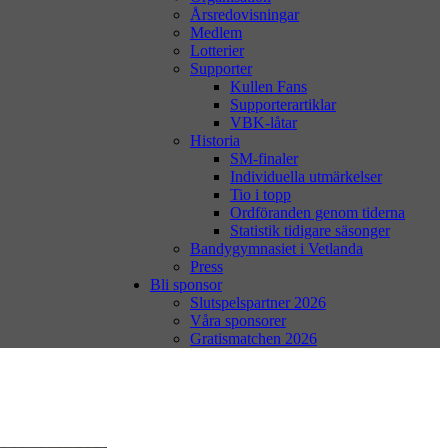
Årsredovisningar
Medlem
Lotterier
Supporter
Kullen Fans
Supporterartiklar
VBK-låtar
Historia
SM-finaler
Individuella utmärkelser
Tio i topp
Ordföranden genom tiderna
Statistik tidigare säsonger
Bandygymnasiet i Vetlanda
Press
Bli sponsor
Slutspelspartner 2026
Våra sponsorer
Gratismatchen 2026