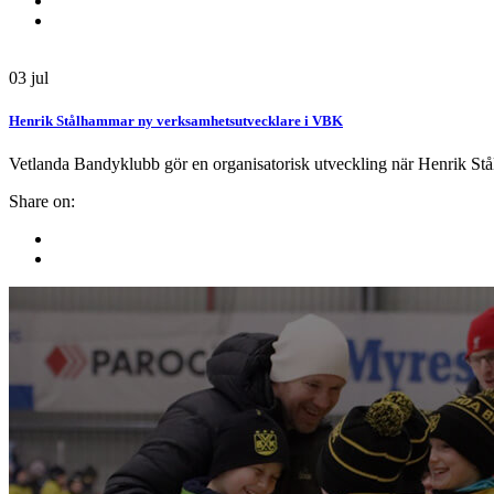
03
jul
Henrik Stålhammar ny verksamhetsutvecklare i VBK
Vetlanda Bandyklubb gör en organisatorisk utveckling när Henrik Stål
Share on: