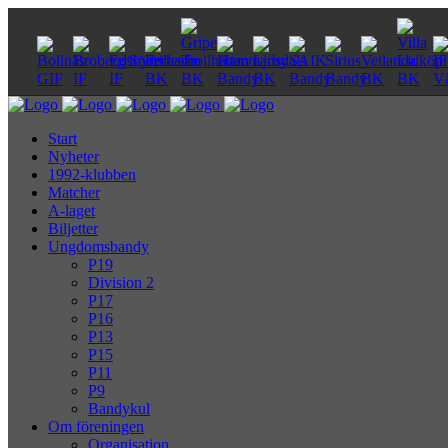
Start
Nyheter
1992-klubben
Matcher
A-laget
Biljetter
Ungdomsbandy
P19
Division 2
P17
P16
P13
P15
P11
P9
Bandykul
Om föreningen
Organisation