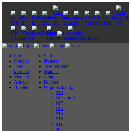
Start
Start
Nyheter
Nyheter
1992-
1992-klubben
klubben
Matcher
Matcher
A-laget
A-laget
Biljetter
Biljetter
Ungdomsbandy
P19
Division 2
P17
P16
P13
P15
P11
P9