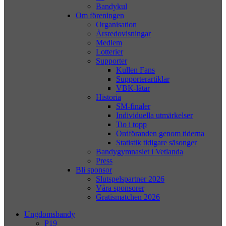
Bandykul
Om föreningen
Organisation
Årsredovisningar
Medlem
Lotterier
Supporter
Kullen Fans
Supporterartiklar
VBK-låtar
Historia
SM-finaler
Individuella utmärkelser
Tio i topp
Ordföranden genom tiderna
Statistik tidigare säsonger
Bandygymnasiet i Vetlanda
Press
Bli sponsor
Slutspelspartner 2026
Våra sponsorer
Gratismatchen 2026
Ungdomsbandy
P19