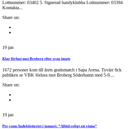
Lottnummer: 03402 5. Signerad bandyklubba Lottnummer: 03394
Kontakta...
Share on:
19
jan
Klar förlust mot Broberg efter svag insats
1672 personer kom till årets gratismatch i Sapa Arena. Tyvärr fick
publiken se VBK förlora mot Broberg Söderhamn med 5-9....
Share on:
19
jan
Per vann Andelslotteriet i januari: ”Alltid roligt att vinna”