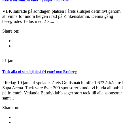
Klara för slutspel efter ny seger i Stockholm
VBK säkrade på söndagen platsen i årets slutspel definitivt genom
att vinna för andra helgen i rad på Zinkensdamm. Denna gång
besegrades Tellus med 2-8....
Share on:
21
jan
Tack alla ni som bjöd på fri entré mot Broberg
I fredag 19 januari spelades årets Gratismatch inför 1 672 åskådare i
Sapa Arena. Tack vare över 200 sponsorer kunde vi bjuda all publik
på fri entré. Vetlanda Bandyklubb säger stort tack till alla sponsorer
samt...
Share on: