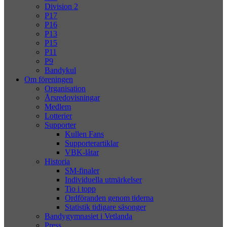
Division 2
P17
P16
P13
P15
P11
P9
Bandykul
Om föreningen
Organisation
Årsredovisningar
Medlem
Lotterier
Supporter
Kullen Fans
Supporterartiklar
VBK-låtar
Historia
SM-finaler
Individuella utmärkelser
Tio i topp
Ordföranden genom tiderna
Statistik tidigare säsonger
Bandygymnasiet i Vetlanda
Press