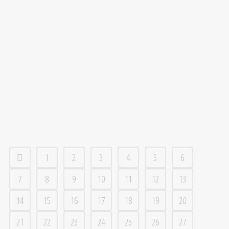
18
Lennartssons säsong över
jan
Säsongen är över för VBK:s lagkapten Philip
Lennartsson. Axelskadan han ådrog sig mot AIK kräver
runt tre månaders rehabilitering. ...
1
2
3
4
5
6
7
8
9
10
11
12
13
14
15
16
17
18
19
20
21
22
23
24
25
26
27