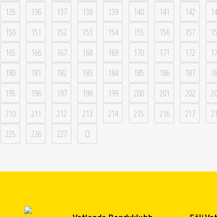
135
136
137
138
139
140
141
142
1
150
151
152
153
154
155
156
157
1
165
166
167
168
169
170
171
172
1
180
181
182
183
184
185
186
187
1
195
196
197
198
199
200
201
202
2
210
211
212
213
214
215
216
217
2
225
226
227