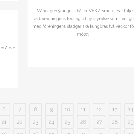
Måndagen 9 augusti håller VBK årsmöte. Här följer
valberedningens förslag till ny styrelse som i enligh
med föreningens stadgar ska kungöras två veckor fö
mötet. ...
en ålder
6
7
8
9
10
11
12
13
14
21
22
23
24
25
26
27
28
29