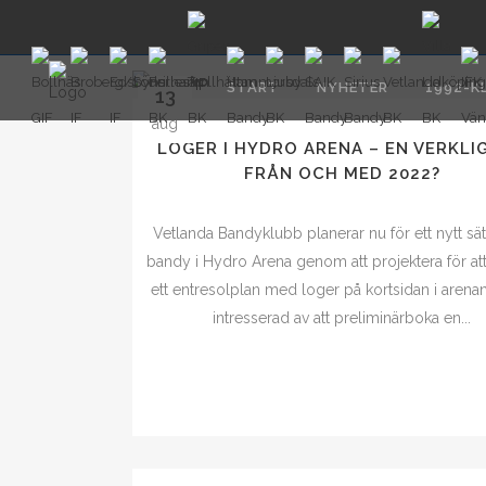
START
NYHETER
1992-K
13
aug
LOGER I HYDRO ARENA – EN VERKLI
FRÅN OCH MED 2022?
Vetlanda Bandyklubb planerar nu för ett nytt sätt
bandy i Hydro Arena genom att projektera för a
ett entresolplan med loger på kortsidan i arenan
intresserad av att preliminärboka en...