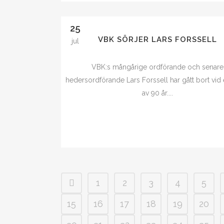
25
VBK SÖRJER LARS FORSSELL
jul
VBK:s mångårige ordförande och senare
hedersordförande Lars Forssell har gått bort vid 
av 90 år....
1
2
3
4
5
15
16
17
18
19
20