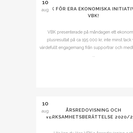
10
TACK FÖR ERA EKONOMISKA INITIATI
aug
VBK!
VBK presenterade på måndagen ett ekonom
plusresultat på ca 195 000 kr, inte minst tack 
värdefullt engagemang från supportrar och me
...
10
ÅRSREDOVISNING OCH
aug
VERKSAMHETSBERÄTTELSE 2020/2