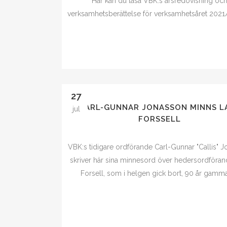
Här kan du läsa VBK:s årsredovisning oc
verksamhetsberättelse för verksamhetsåret 2021/
27
CARL-GUNNAR JONASSON MINNS L
jul
FORSSELL
VBK:s tidigare ordförande Carl-Gunnar "Callis" 
skriver här sina minnesord över hedersordföran
Forsell, som i helgen gick bort, 90 år gammal.