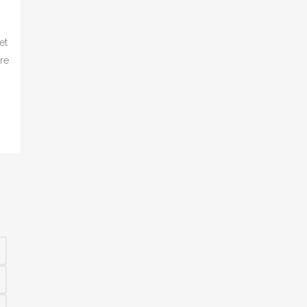
et
re