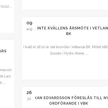
h
2022....
09
MISSA INTE KVÄLLENS ÅRSMÖTE I VETLA
aug
BK
I kväll kl 18:00 är det årsmöte i Vetlanda BK. Mötet hål
ARS
Sussies i Hydro Arena. ...
Jonasson
de Lars
 ...
26
HÅKAN EDVARDSSON FÖRESLÅS TILL N
jul
ORDFÖRANDE I VBK