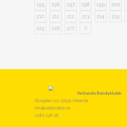
195
196
197
198
199
200
210
211
212
213
214
215
225
226
227
Vetlanda Bandyklubb
Storgatan 101, 57435 Vetlanda
info@vetlandabk.se
0383-138 38