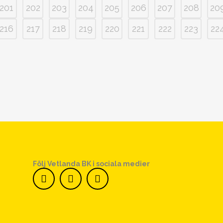
201
202
203
204
205
206
207
208
20
216
217
218
219
220
221
222
223
22
Följ Vetlanda BK i sociala medier