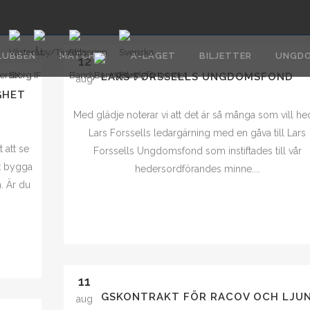
LUBBEN
MATCHER
A-LAGET
BILJETTER
UNGD
12
LARS FORSSELLS UNGDOMSFOND
aug
GHET
Med glädje noterar vi att det är så många som vill he
Lars Forssells ledargärning med en gåva till Lars
 att se
Forssells Ungdomsfond som instiftades till vår
tt bygga
hedersordförandes minne....
. Är du
11
A-LAGSKONTRAKT FÖR RACOV OCH LJU
aug