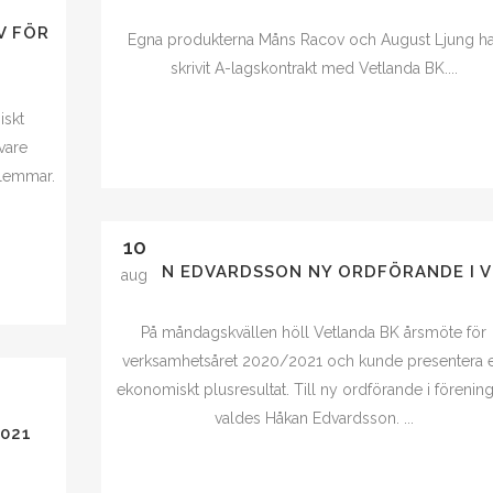
V FÖR
Egna produkterna Måns Racov och August Ljung ha
skrivit A-lagskontrakt med Vetlanda BK....
iskt
vare
dlemmar.
10
HÅKAN EDVARDSSON NY ORDFÖRANDE I 
aug
På måndagskvällen höll Vetlanda BK årsmöte för
verksamhetsåret 2020/2021 och kunde presentera e
ekonomiskt plusresultat. Till ny ordförande i förenin
valdes Håkan Edvardsson. ...
021