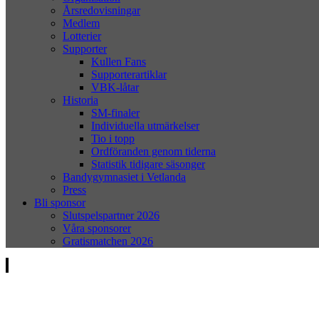
Årsredovisningar
Medlem
Lotterier
Supporter
Kullen Fans
Supporterartiklar
VBK-låtar
Historia
SM-finaler
Individuella utmärkelser
Tio i topp
Ordföranden genom tiderna
Statistik tidigare säsonger
Bandygymnasiet i Vetlanda
Press
Bli sponsor
Slutspelspartner 2026
Våra sponsorer
Gratismatchen 2026