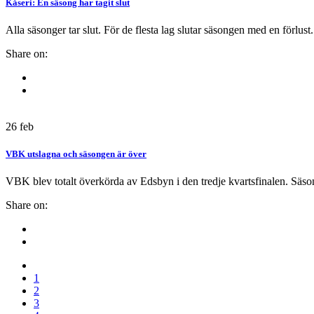
Kåseri: En säsong har tagit slut
Alla säsonger tar slut. För de flesta lag slutar säsongen med en förlu
Share on:
26
feb
VBK utslagna och säsongen är över
VBK blev totalt överkörda av Edsbyn i den tredje kvartsfinalen. Säson
Share on:
1
2
3