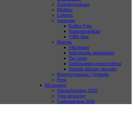
Årsredovisningar
Medlem
Lotterier
Supporter
Kullen Fans
Supporterartiklar
VBK-låtar
Historia
SM-finaler
Individuella utmärkelser
Tio i topp
Ordföranden genom tiderna
Statistik tidigare säsonger
Bandygymnasiet i Vetlanda
Press
Bli sponsor
Slutspelspartner 2026
Våra sponsorer
Gratismatchen 2026