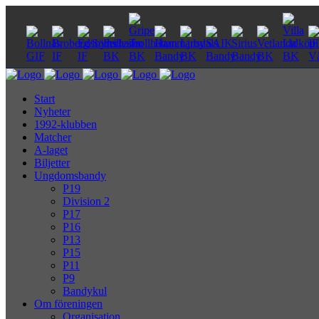
Start
Nyheter
1992-klubben
Matcher
A-laget
Biljetter
Ungdomsbandy
P19
Division 2
P17
P16
P13
P15
P11
P9
Bandykul
Om föreningen
Organisation