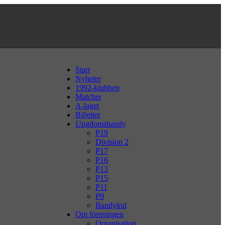
Start
Nyheter
1992-klubben
Matcher
A-laget
Biljetter
Ungdomsbandy
P19
Division 2
P17
P16
P13
P15
P11
P9
Bandykul
Om föreningen
Organisation