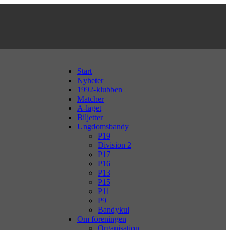
Start
Nyheter
1992-klubben
Matcher
A-laget
Biljetter
Ungdomsbandy
P19
Division 2
P17
P16
P13
P15
P11
P9
Bandykul
Om föreningen
Organisation