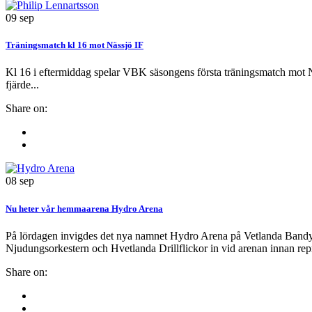
09
sep
Träningsmatch kl 16 mot Nässjö IF
Kl 16 i eftermiddag spelar VBK säsongens första träningsmatch mot 
fjärde...
Share on:
08
sep
Nu heter vår hemmaarena Hydro Arena
På lördagen invigdes det nya namnet Hydro Arena på Vetlanda Bandy
Njudungsorkestern och Hvetlanda Drillflickor in vid arenan innan repr
Share on: