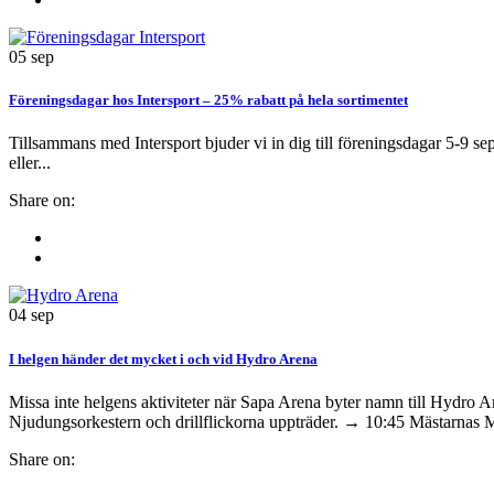
05
sep
Föreningsdagar hos Intersport – 25% rabatt på hela sortimentet
Tillsammans med Intersport bjuder vi in dig till föreningsdagar 5-9 sept
eller...
Share on:
04
sep
I helgen händer det mycket i och vid Hydro Arena
Missa inte helgens aktiviteter när Sapa Arena byter namn till Hydr
Njudungsorkestern och drillflickorna uppträder. → 10:45 Mästarnas Mäs
Share on: