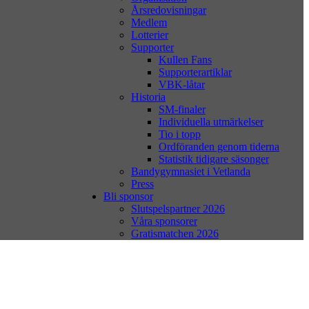
Årsredovisningar
Medlem
Lotterier
Supporter
Kullen Fans
Supporterartiklar
VBK-låtar
Historia
SM-finaler
Individuella utmärkelser
Tio i topp
Ordföranden genom tiderna
Statistik tidigare säsonger
Bandygymnasiet i Vetlanda
Press
Bli sponsor
Slutspelspartner 2026
Våra sponsorer
Gratismatchen 2026