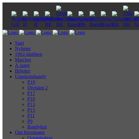
Start
Nyheter
1992-klubben
Matcher
A-laget
Biljetter
Ungdomsbandy
P19
Division 2
P17
P16
P13
P15
P11
P9
Bandykul
Om föreningen
Organisation