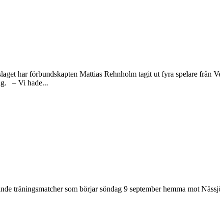
andslaget har förbundskapten Mattias Rehnholm tagit ut fyra spelare fr
g. – Vi hade...
nde träningsmatcher som börjar söndag 9 september hemma mot Nässjö 