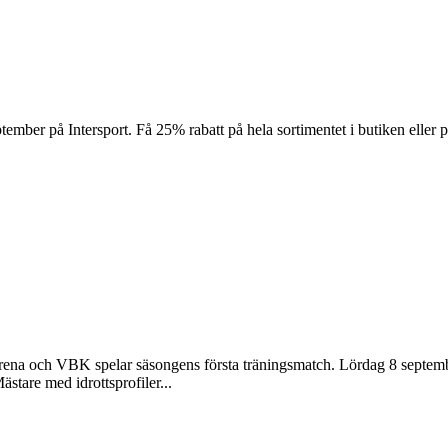
ember på Intersport. Få 25% rabatt på hela sortimentet i butiken eller på 
o Arena och VBK spelar säsongens första träningsmatch. Lördag 8 sep
tare med idrottsprofiler...