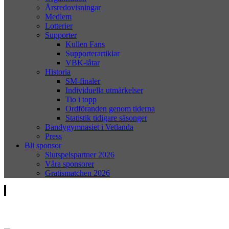
Årsredovisningar
Medlem
Lotterier
Supporter
Kullen Fans
Supporterartiklar
VBK-låtar
Historia
SM-finaler
Individuella utmärkelser
Tio i topp
Ordföranden genom tiderna
Statistik tidigare säsonger
Bandygymnasiet i Vetlanda
Press
Bli sponsor
Slutspelspartner 2026
Våra sponsorer
Gratismatchen 2026