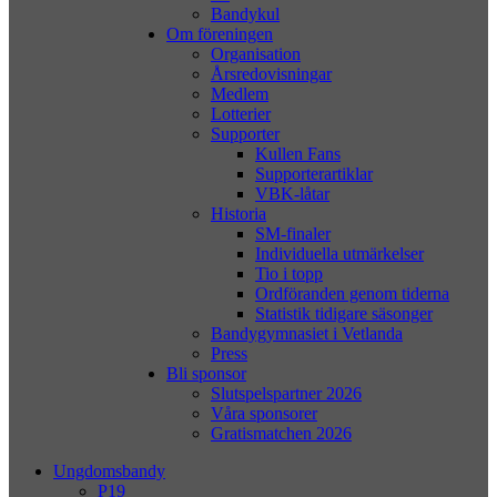
Bandykul
Om föreningen
Organisation
Årsredovisningar
Medlem
Lotterier
Supporter
Kullen Fans
Supporterartiklar
VBK-låtar
Historia
SM-finaler
Individuella utmärkelser
Tio i topp
Ordföranden genom tiderna
Statistik tidigare säsonger
Bandygymnasiet i Vetlanda
Press
Bli sponsor
Slutspelspartner 2026
Våra sponsorer
Gratismatchen 2026
Ungdomsbandy
P19