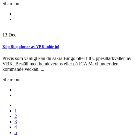
Share on:
13
Dec
Köp Bingolotter av VBK inför jul
Precis som vanligt kan du säkra Bingolotter till Uppesittarkvällen av
VBK. Beställ med hemleverans eller på ICA Maxi under den
kommande veckan. ...
Share on:
1
2
3
4
5