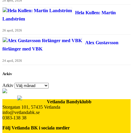
28 april, 2026
Hela Kullen: Martin
Landström
26 april, 2026
Alex Gustavsson
förlänger med VBK
24 april, 2026
Arkiv
Arkiv
Vetlanda Bandyklubb
Storgatan 101, 57435 Vetlanda
info@vetlandabk.se
0383-138 38
Följ Vetlanda BK i sociala medier