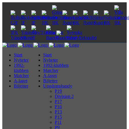
Start
Start
Nyheter
Nyheter
1992-
1992-klubben
klubben
Matcher
Matcher
A-laget
A-laget
Biljetter
Biljetter
Ungdomsbandy
P19
Division 2
P17
P16
P13
P15
P11
P9