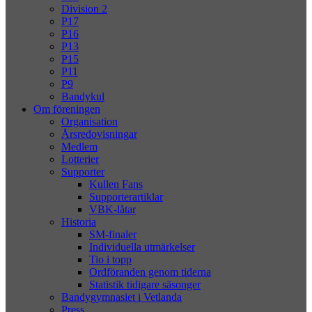
Division 2
P17
P16
P13
P15
P11
P9
Bandykul
Om föreningen
Organisation
Årsredovisningar
Medlem
Lotterier
Supporter
Kullen Fans
Supporterartiklar
VBK-låtar
Historia
SM-finaler
Individuella utmärkelser
Tio i topp
Ordföranden genom tiderna
Statistik tidigare säsonger
Bandygymnasiet i Vetlanda
Press