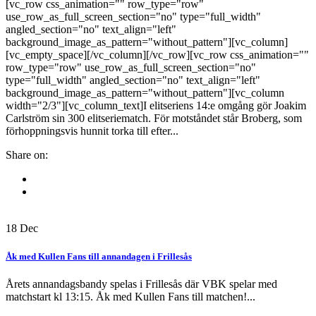
[vc_row css_animation="" row_type="row"
use_row_as_full_screen_section="no" type="full_width"
angled_section="no" text_align="left"
background_image_as_pattern="without_pattern"][vc_column]
[vc_empty_space][/vc_column][/vc_row][vc_row css_animation=""
row_type="row" use_row_as_full_screen_section="no"
type="full_width" angled_section="no" text_align="left"
background_image_as_pattern="without_pattern"][vc_column
width="2/3"][vc_column_text]I elitseriens 14:e omgång gör Joakim
Carlström sin 300 elitseriematch. För motståndet står Broberg, som
förhoppningsvis hunnit torka till efter...
Share on:
18
Dec
Åk med Kullen Fans till annandagen i Frillesås
Årets annandagsbandy spelas i Frillesås där VBK spelar med
matchstart kl 13:15. Åk med Kullen Fans till matchen!...