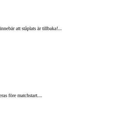
bär att ståplats är tillbaka!...
s före matchstart....