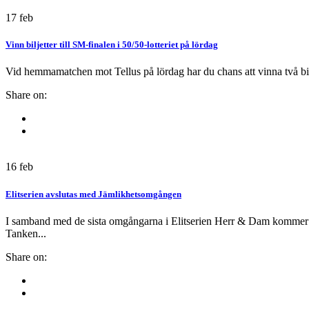
17
feb
Vinn biljetter till SM-finalen i 50/50-lotteriet på lördag
Vid hemmamatchen mot Tellus på lördag har du chans att vinna två biljet
Share on:
16
feb
Elitserien avslutas med Jämlikhetsomgången
I samband med de sista omgångarna i Elitserien Herr & Dam kommer rep
Tanken...
Share on: