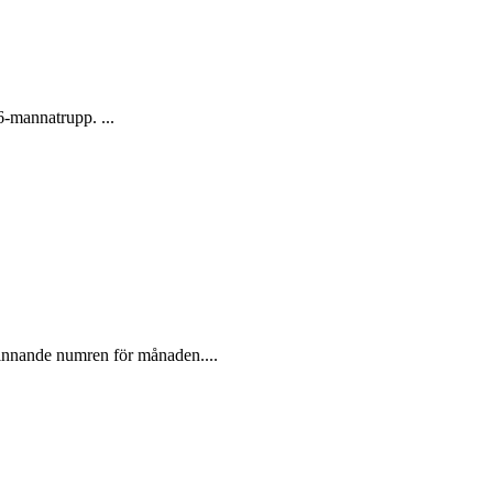
6-mannatrupp. ...
 vinnande numren för månaden....