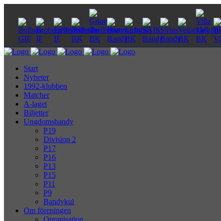
Start
Nyheter
1992-klubben
Matcher
A-laget
Biljetter
Ungdomsbandy
P19
Division 2
P17
P16
P13
P15
P11
P9
Bandykul
Om föreningen
Organisation