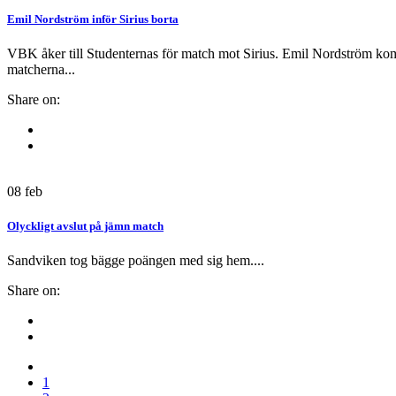
Emil Nordström inför Sirius borta
VBK åker till Studenternas för match mot Sirius. Emil Nordström komm
matcherna...
Share on:
08
feb
Olyckligt avslut på jämn match
Sandviken tog bägge poängen med sig hem....
Share on:
1