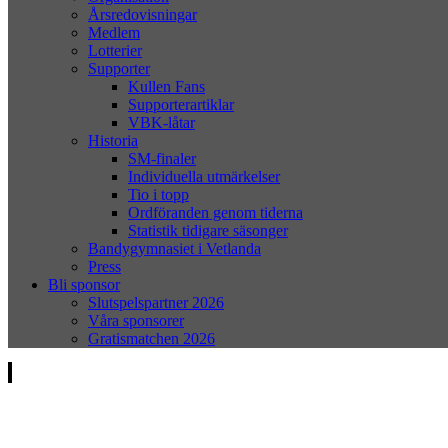
Årsredovisningar
Medlem
Lotterier
Supporter
Kullen Fans
Supporterartiklar
VBK-låtar
Historia
SM-finaler
Individuella utmärkelser
Tio i topp
Ordföranden genom tiderna
Statistik tidigare säsonger
Bandygymnasiet i Vetlanda
Press
Bli sponsor
Slutspelspartner 2026
Våra sponsorer
Gratismatchen 2026