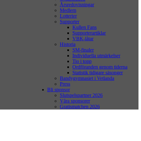
Årsredovisningar
Medlem
Lotterier
Supporter
Kullen Fans
Supporterartiklar
VBK-låtar
Historia
SM-finaler
Individuella utmärkelser
Tio i topp
Ordföranden genom tiderna
Statistik tidigare säsonger
Bandygymnasiet i Vetlanda
Press
Bli sponsor
Slutspelspartner 2026
Våra sponsorer
Gratismatchen 2026