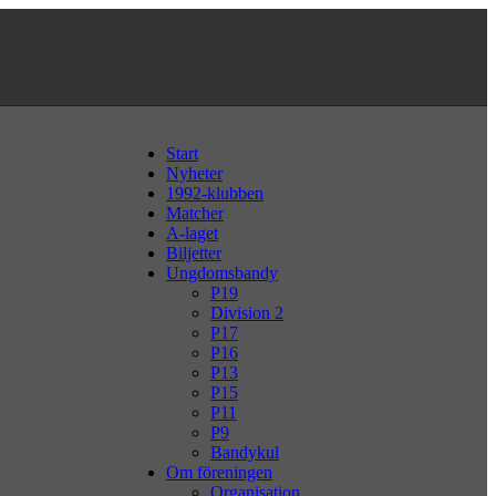
Start
Nyheter
1992-klubben
Matcher
A-laget
Biljetter
Ungdomsbandy
P19
Division 2
P17
P16
P13
P15
P11
P9
Bandykul
Om föreningen
Organisation