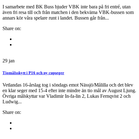
I samarbete med BK Buss bjuder VBK inte bara på fri entré, utan
även fri resa till och från matchen i den bekväma VBK-bussen som
annars kör våra spelare runt i landet. Bussen går från...
Share on:
29
jan
Tiomålsskytt i P16 och ny cupseger
Vetlandas 16-årslag tog i söndags emot Nässjö/Målilla och det blev
en klar seger med 15-4 efter inte mindre än tio mål av August Ljung.
Övriga målskyttar var Vladimir In-fa-lin 2, Lukas Fernqvist 2 och
Ludwig...
Share on: