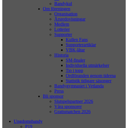
Bandykul
Om föreningen
Organisation
Årsredovisningar
Medlem
Lotterier
Supporter
Kullen Fans
Supporterartiklar
VBK-låtar
Historia
SM-finaler
Individuella utmärkelser
Tio i topp
Ordföranden genom tiderna
Statistik tidigare säsonger
Bandygymnasiet i Vetlanda
Press
Bli sponsor
Slutspelspartner 2026
Våra sponsorer
Gratismatchen 2026
Ungdomsbandy
P19