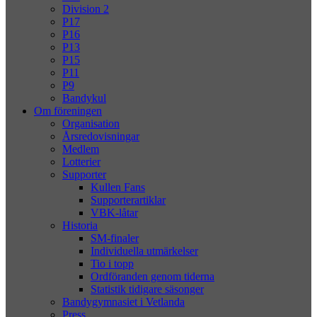
Division 2
P17
P16
P13
P15
P11
P9
Bandykul
Om föreningen
Organisation
Årsredovisningar
Medlem
Lotterier
Supporter
Kullen Fans
Supporterartiklar
VBK-låtar
Historia
SM-finaler
Individuella utmärkelser
Tio i topp
Ordföranden genom tiderna
Statistik tidigare säsonger
Bandygymnasiet i Vetlanda
Press