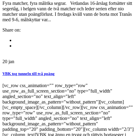
Fyra matcher, fyra målrika segrar. Vetlandas 16-årslag fortsätter sitt
segertåg, i helgen vann de två matcher och leder serien efter nio
matcher utan poängförlust. I fredags kväll vann de borta mot Tranås
med 9-6, målskyttar var...
Share on:
20
jan
VBK tog tunneln till två poäng
[vc_row css_animation="" row_type="row"
use_row_as_full_screen_section="no" type="full_width"
angled_section="no" text_align="left"
background_image_as_pattern="without_pattern"][vc_column]
[vc_empty_space][/vc_column][/vc_row][vc_row css_animation=""
row_type="row" use_row_as_full_screen_section="no"
type="full_width" angled_section="no" text_align="left"
background_image_as_pattern="without_pattern"
padding_top="20" padding_bottom="20"][vc_column width="2/3"]
[vc_column_text]VBK tog ännu en trygg och rättvis bortaseger i