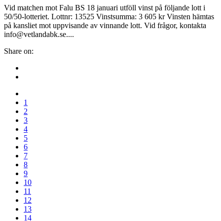
Vid matchen mot Falu BS 18 januari utföll vinst på följande lott i
50/50-lotteriet. Lottnr: 13525 Vinstsumma: 3 605 kr Vinsten hämtas
på kansliet mot uppvisande av vinnande lott. Vid frågor, kontakta
info@vetlandabk.se....
Share on:
1
2
3
4
5
6
7
8
9
10
11
12
13
14