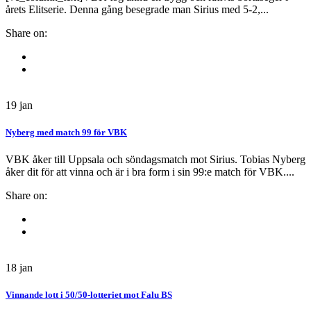
årets Elitserie. Denna gång besegrade man Sirius med 5-2,...
Share on:
19
jan
Nyberg med match 99 för VBK
VBK åker till Uppsala och söndagsmatch mot Sirius. Tobias Nyberg
åker dit för att vinna och är i bra form i sin 99:e match för VBK....
Share on:
18
jan
Vinnande lott i 50/50-lotteriet mot Falu BS