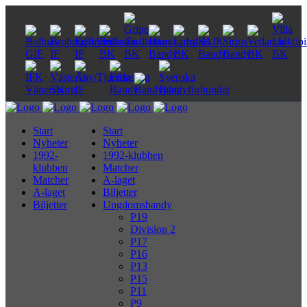
Start
Start
Nyheter
Nyheter
1992-
1992-klubben
klubben
Matcher
Matcher
A-laget
A-laget
Biljetter
Biljetter
Ungdomsbandy
P19
Division 2
P17
P16
P13
P15
P11
P9