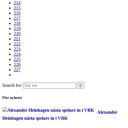
214
215
216
217
218
219
220
221
222
223
224
225
226
227
Search for:
Fler nyheter
Alexander
Heinhagen nästa spelare in i VBK