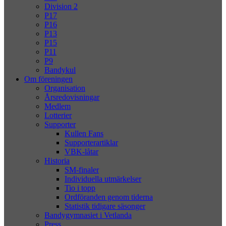
Division 2
P17
P16
P13
P15
P11
P9
Bandykul
Om föreningen
Organisation
Årsredovisningar
Medlem
Lotterier
Supporter
Kullen Fans
Supporterartiklar
VBK-låtar
Historia
SM-finaler
Individuella utmärkelser
Tio i topp
Ordföranden genom tiderna
Statistik tidigare säsonger
Bandygymnasiet i Vetlanda
Press