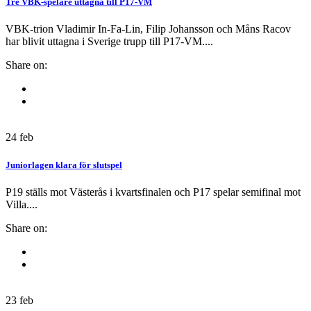
Tre VBK-spelare uttagna till P17-VM
VBK-trion Vladimir In-Fa-Lin, Filip Johansson och Måns Racov
har blivit uttagna i Sverige trupp till P17-VM....
Share on:
24
feb
Juniorlagen klara för slutspel
P19 ställs mot Västerås i kvartsfinalen och P17 spelar semifinal mot
Villa....
Share on:
23
feb