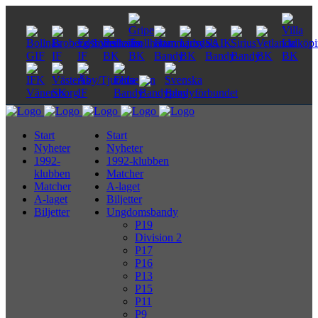
Start
Start
Nyheter
Nyheter
1992-
1992-klubben
klubben
Matcher
Matcher
A-laget
A-laget
Biljetter
Biljetter
Ungdomsbandy
P19
Division 2
P17
P16
P13
P15
P11
P9