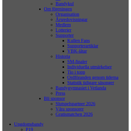
Bandykul
Om föreningen
Organisation
Årsredovisningar
Medlem
Lotterier
Supporter
Kullen Fans
Supporterartiklar
VBK-låtar
Historia
SM-finaler
Individuella utmärkelser
Tio i topp
Ordföranden genom tiderna
Statistik tidigare säsonger
Bandygymnasiet i Vetlanda
Press
Bli sponsor
Slutspelspartner 2026
Våra sponsorer
Gratismatchen 2026
Ungdomsbandy
P19