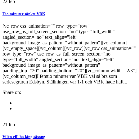
22
feb
Tio minuter sänkte VBK
[vc_row css_animation="" row_type="row"
use_row_as_full_screen_section="no" type="full_width"
angled_section="no" text_align="left"
background_image_as_pattern="without_pattern"][vc_column]
[vc_empty_space][/vc_column][/vc_row][vc_row css_animation=""
row_type="row" use_row_as_full_screen_section="no"
type="full_width" angled_section="no" text_align="left"
background_image_as_pattern="without_pattern"
padding_top="20" padding_bottom="20"][vc_column width="2/3"]
[vc_column_text]I femtio minuter var VBK väl så bra som
seriesegraren Edsbyn. Ställningen var 1-1 och VBK hade haft...
Share on:
21
feb
Vilén vill ha lång säsong