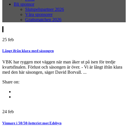
Bli sponsor
Slutspelspartner 2026
Våra sponsorer
Gratismatchen 2026
25
feb
Långt ifrån klara med säsongen
VBK har ryggen mot väggen när man åker ut på isen för tredje
kvartsfinalen. Förlust och säsongen är över. - Vi är långt ifrån klara
med den här säsongen, säger David Borvall. ...
Share on:
24
feb
Vinnare i 50/50-lotteriet mot Edsbyn