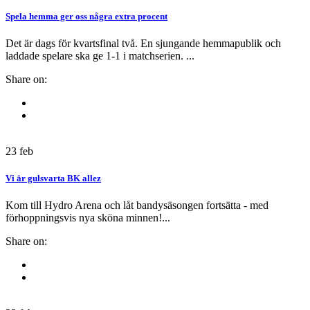
Spela hemma ger oss några extra procent
Det är dags för kvartsfinal två. En sjungande hemmapublik och
laddade spelare ska ge 1-1 i matchserien. ...
Share on:
23
feb
Vi är gulsvarta BK allez
Kom till Hydro Arena och låt bandysäsongen fortsätta - med
förhoppningsvis nya sköna minnen!...
Share on: