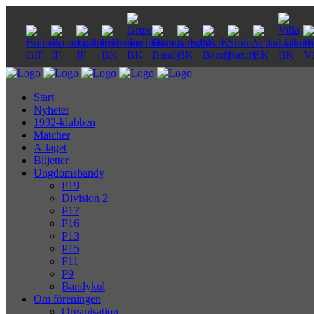
Start
Nyheter
1992-klubben
Matcher
A-laget
Biljetter
Ungdomsbandy
P19
Division 2
P17
P16
P13
P15
P11
P9
Bandykul
Om föreningen
Organisation