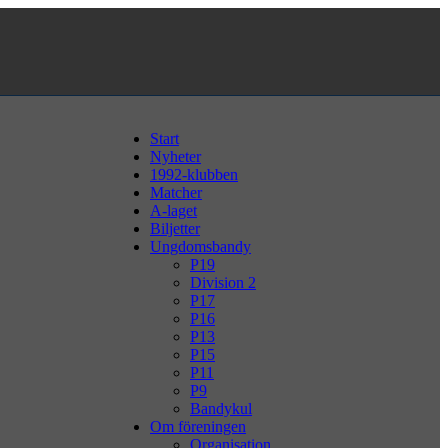
Start
Nyheter
1992-klubben
Matcher
A-laget
Biljetter
Ungdomsbandy
P19
Division 2
P17
P16
P13
P15
P11
P9
Bandykul
Om föreningen
Organisation