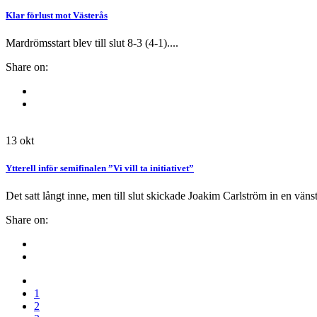
Klar förlust mot Västerås
Mardrömsstart blev till slut 8-3 (4-1)....
Share on:
13
okt
Ytterell inför semifinalen ”Vi vill ta initiativet”
Det satt långt inne, men till slut skickade Joakim Carlström in en vän
Share on:
1
2