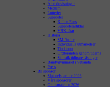
Årsredovisningar
Medlem
Lotterier
Supporter
Kullen Fans
Supporterartiklar
VBK-låtar
Historia
SM-finaler
Individuella utmärkelser
Tio i topp
Ordföranden genom tiderna
Statistik tidigare säsonger
Bandygymnasiet i Vetlanda
Press
Bli sponsor
Slutspelspartner 2026
Våra sponsorer
Gratismatchen 2026