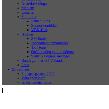
Årsredovisningar
Medlem
Lotterier
Supporter
Kullen Fans
Supporterartiklar
VBK-låtar
Historia
SM-finaler
Individuella utmärkelser
Tio i topp
Ordföranden genom tiderna
Statistik tidigare säsonger
Bandygymnasiet i Vetlanda
Press
Bli sponsor
Slutspelspartner 2026
Våra sponsorer
Gratismatchen 2026