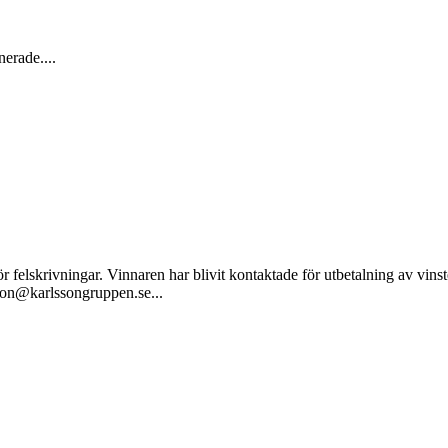
erade....
 felskrivningar. Vinnaren har blivit kontaktade för utbetalning av vin
sson@karlssongruppen.se...